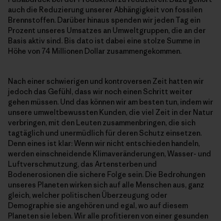
auch die Reduzierung unserer Abhängigkeit von fossilen
Brennstoffen. Darüber hinaus spenden wir jeden Tag ein
Prozent unseres Umsatzes an Umweltgruppen, die an der
Basis aktiv sind. Bis dato ist dabei eine stolze Summe in
Höhe von 74 Millionen Dollar zusammengekommen.
Nach einer schwierigen und kontroversen Zeit hatten wir
jedoch das Gefühl, dass wir noch einen Schritt weiter
gehen müssen. Und das können wir am besten tun, indem wir
unsere umweltbewussten Kunden, die viel Zeit in der Natur
verbringen, mit den Leuten zusammenbringen, die sich
tagtäglich und unermüdlich für deren Schutz einsetzen.
Denn eines ist klar: Wenn wir nicht entschieden handeln,
werden einschneidende Klimaveränderungen, Wasser- und
Luftverschmutzung, das Artensterben und
Bodenerosionen die sichere Folge sein. Die Bedrohungen
unseres Planeten wirken sich auf alle Menschen aus, ganz
gleich, welcher politischen Überzeugung oder
Demographie sie angehören und egal, wo auf diesem
Planeten sie leben. Wir alle profitieren von einer gesunden