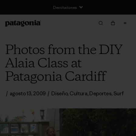
Devoluciones
Photos from the DIY
Alaia Class at
Patagonia Cardiff
/
agosto 13, 2009
/
Diseño
,
Cultura
,
Deportes
,
Surf