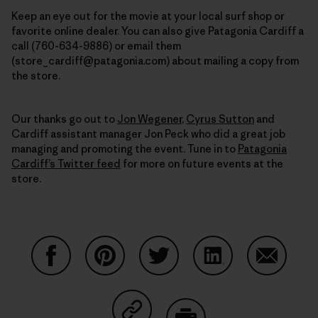
Keep an eye out for the movie at your local surf shop or
favorite online dealer. You can also
give Patagonia Cardiff a
call (760-634-9886) or email them
(store_cardiff@patagonia.com) about mailing a copy from
the store.
Our thanks go out to
Jon Wegener
,
Cyrus Sutton
and
Cardiff assistant manager Jon Peck who did a great job
managing and promoting the event. Tune in to
Patagonia
Cardiff’s Twitter feed
for more on future events at the
store.
Compartir en Facebook
Compartir en Pinterest
Compartir en Twitter
Compartir en Link
Comparti