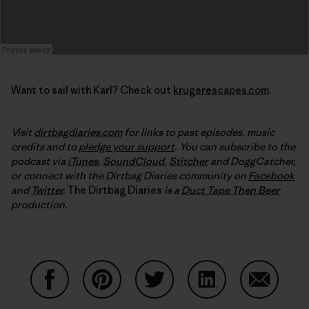
Want to sail with Karl? Check out
krugerescapes.com
.
Visit
dirtbagdiaries.com
for links to past episodes, music
credits and to
pledge your support
. You can subscribe to the
podcast via
iTunes
,
SoundCloud
,
Stitcher
and DoggCatcher,
or connect with the Dirtbag Diaries community on
Facebook
and
Twitter
.
The Dirtbag Diaries
is a
Duct Tape Then Beer
production.
Compartir en Facebook
Compartir en Pinterest
Compartir en Twitter
Compartir en Link
Comparti