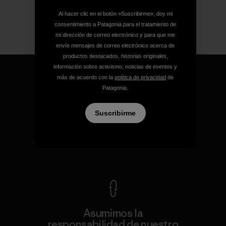
Al hacer clic en el botón «Suscribirme», doy mi
consentimiento a Patagonia para el tratamiento de
mi dirección de correo electrónico y para que me
envíe mensajes de correo electrónico acerca de
productos destacados, historias originales,
información sobre activismo, noticias de eventos y
más de acuerdo con la
política de privacidad
de
Patagonia.
Garantizamos todos los
Suscribirme
productos que fabricamos.
Ver Garantía Blindada
Asumimos la
responsabilidad de nuestro