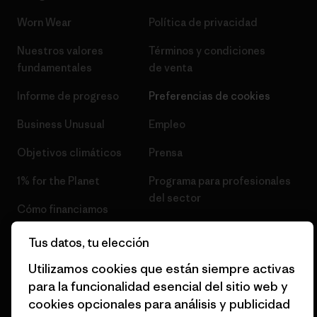
Worn Wear
Política de privacidad
Nuestros valores
Términos y condiciones
fundamentales
de venta
Informe de progreso
Preferencias de cookies
Business Unusual
Empleo
Objetivos climáticos
Prensa
1% for the Planet
Programa para profesionales
del sector
Cómo financiamos
Programa de afiliados
Tarjetas regalo
Tus datos, tu elección
Mapa del sitio Patagonia
Encuentra una tienda
Utilizamos cookies que están siempre activas
España
para la funcionalidad esencial del sitio web y
cookies opcionales para análisis y publicidad