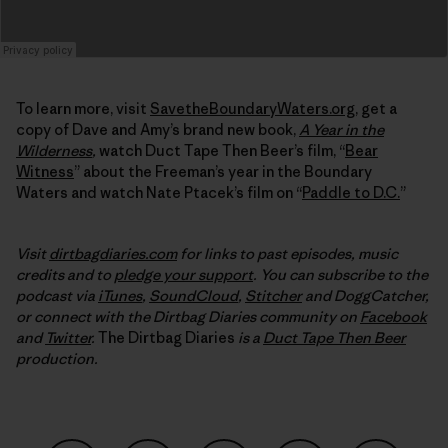
To learn more, visit
SavetheBoundaryWaters.org
, get a
copy of Dave and Amy’s brand new book,
A Year in the
Wilderness
,
watch Duct Tape Then Beer’s film, “
Bear
Witness
” about the Freeman’s year in the Boundary
Waters and watch Nate Ptacek’s film on “
Paddle to D.C.
”
Visit
dirtbagdiaries.com
for links to past episodes, music
credits and to
pledge your support
. You can subscribe to the
podcast via
iTunes
,
SoundCloud
,
Stitcher
and DoggCatcher,
or connect with the Dirtbag Diaries community on
Facebook
and
Twitter
.
The Dirtbag Diaries
is a
Duct Tape Then Beer
production.