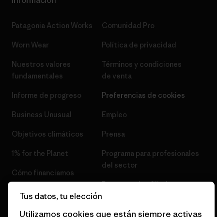
Información
Patagonia Action Works
Comunidad Pro
Worn Wear
Política de privacidad
Nuestros valores
Términos y condiciones
fundamentales
de venta
Informe de progreso
Preferencias de cookies
Business Unusual
Empleo
Objetivos climáticos
Prensa
1% for the Planet
Programa para profesionales
del sector
Cómo financiamos
Programa de afiliados
Tarjetas regalo
Tus datos, tu elección
Mapa del sitio Patagonia
Encuentra una tienda
Utilizamos cookies que están siempre activas
España