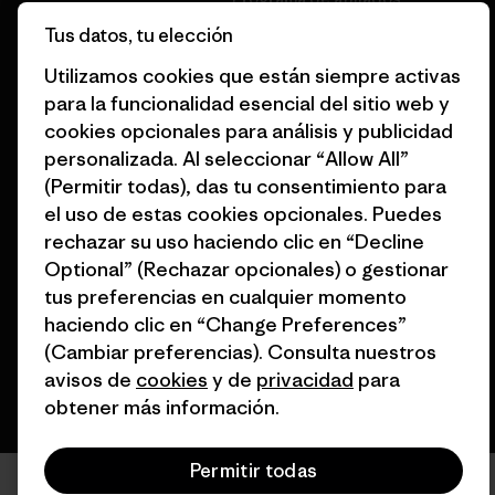
Tarjetas regalo
Tus datos, tu elección
Mapa del sitio Patagonia
Encuentra una tienda
España
Utilizamos cookies que están siempre activas
para la funcionalidad esencial del sitio web y
cookies opcionales para análisis y publicidad
personalizada. Al seleccionar “Allow All”
(Permitir todas), das tu consentimiento para
© 2026 Patagonia, Inc. Todos los derechos reservados.
el uso de estas cookies opcionales. Puedes
rechazar su uso haciendo clic en “Decline
Optional” (Rechazar opcionales) o gestionar
tus preferencias en cualquier momento
español
haciendo clic en “Change Preferences”
(Cambiar preferencias). Consulta nuestros
avisos de
cookies
y de
privacidad
para
obtener más información.
Permitir todas