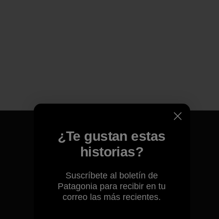
¿Te gustan estas
historias?
Garantizamos todos los
productos que fabricamos.
Suscríbete al boletín de
Patagonia para recibir en tu
correo las más recientes.
Ver Garantía Blindada