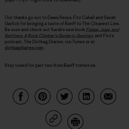
Our thanks go out to Dawa Serpa, Fitz Cahall and Sarah
Garlick for bringing a taste of Banff to The Cleanest Line.
Be sure and check out Sarah’s new book
Flakes, Jugs, and
Splitters: A Rock Climber’s Guide to Geology
, and Fitz’s
podcast, The Dirtbag Diaries, via iTunes or at
dirtbagdiaries.com
.
Stay tuned for part two from Banff tomorrow.
Compartir en Facebook
Compartir en Pinterest
Compartir en Twitter
Compartir en Link
Comparti