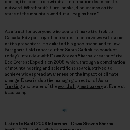
center, the point from which all information disseminates
outward. Whether it’s films, books, discussions on the
state of the mountain world, it all begins here."
As a treat for everyone who couldn’t make the trek to
Canada, Fitz put together a series of interviews with some
of the presenters. He enlisted his good friend and fellow
Patagonia field report author,
Sarah Garlick
, to conduct
today’s interview with
Dawa Steven Sherpa
, creator of the
Eco Everest Expedition 2008
, which, through a combination
of mountaineering and scientific research, strived to
achieve widespread awareness on the impact of climate
change. Dawa is also the managing director of
Asian
Trekking
and owner of the
world’s highest bakery
at Everest
base camp.
Listen to Banff 2008 Interview – Dawa Steven Sherpa
(mp3 – 7:23 – right-click to download)