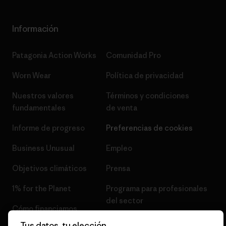
Información
Patagonia Action Works
Comunidad Pro
Worn Wear
Política de privacidad
Nuestros valores
Términos y condiciones
fundamentales
de venta
Informe de progreso
Preferencias de cookies
Business Unusual
Empleo
Objetivos climáticos
Prensa
1% for the Planet
Programa para profesionales
del sector
Cómo financiamos
Programa de afiliados
Tus datos, tu elección