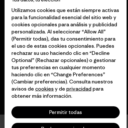
Tarjetas regalo
Mapa del sitio Patagonia
Utilizamos cookies que están siempre activas
Encuentra una tienda
España
para la funcionalidad esencial del sitio web y
cookies opcionales para análisis y publicidad
personalizada. Al seleccionar “Allow All”
(Permitir todas), das tu consentimiento para
el uso de estas cookies opcionales. Puedes
© 2026 Patagonia, Inc. Todos los derechos reservados.
rechazar su uso haciendo clic en “Decline
Optional” (Rechazar opcionales) o gestionar
tus preferencias en cualquier momento
haciendo clic en “Change Preferences”
español
(Cambiar preferencias). Consulta nuestros
avisos de
cookies
y de
privacidad
para
obtener más información.
Permitir todas