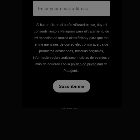
Al hacer clic en el botón «Suscribirme», doy mi
Asumimos la
consentimiento a Patagonia para el tratamiento de
responsabilidad de nuestro
mi dirección de correo electrónico y para que me
impacto.
envíe mensajes de correo electrónico acerca de
productos destacados, historias originales,
información sobre activismo, noticias de eventos y
Descubre nuestra contribución
más de acuerdo con la
política de privacidad
de
Patagonia.
Suscribirme
Apoyamos el activismo de
base.
Visita Patagonia Action Works