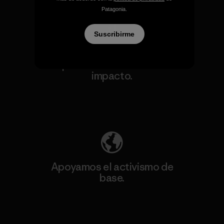
Patagonia.
Suscribirme
Asumimos la
responsabilidad de nuestro
impacto.
Descubre nuestra contribución
Apoyamos el activismo de
base.
Visita Patagonia Action Works