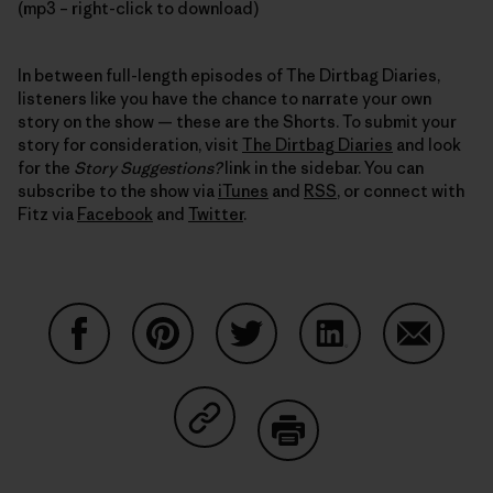
(mp3 – right-click to download)
In between full-length episodes of The Dirtbag Diaries,
listeners like you have the chance to narrate your own
story on the show — these are the Shorts. To submit your
story for consideration, visit
The Dirtbag Diaries
and look
for the
Story Suggestions?
link in the sidebar. You can
subscribe to the show via
iTunes
and
RSS
, or connect with
Fitz via
Facebook
and
Twitter
.
Compartir en Facebook
Compartir en Pinterest
Compartir en Twitter
Compartir en Link
Comparti
Compartir en Copy Link
Imprimir