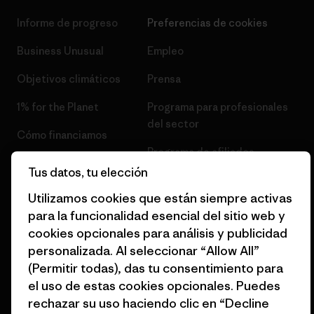
Informe de progreso
Preferencias de cookies
Business Unusual
Empleo
Objetivos climáticos
Prensa
1% for the Planet
Programa para profesionales
del sector
Cómo financiamos
Programa de afiliados
Tarjetas regalo
Tus datos, tu elección
Mapa del sitio Patagonia
Encuentra una tienda
Utilizamos cookies que están siempre activas
España
para la funcionalidad esencial del sitio web y
cookies opcionales para análisis y publicidad
personalizada. Al seleccionar “Allow All”
(Permitir todas), das tu consentimiento para
el uso de estas cookies opcionales. Puedes
© 2026 Patagonia, Inc. Todos los derechos reservados.
rechazar su uso haciendo clic en “Decline