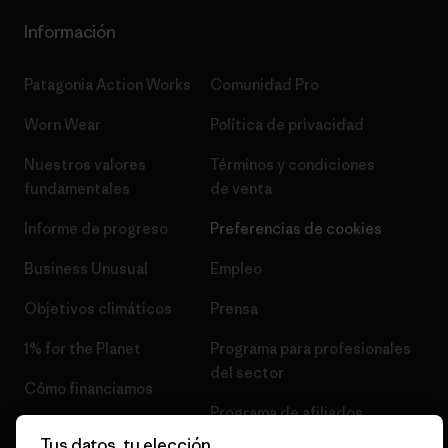
Información
Patagonia Action Works
Comunidad Pro
Worn Wear
Política de privacidad
Nuestros valores
Términos y condiciones
fundamentales
de venta
Informe de progreso
Preferencias de cookies
Business Unusual
Empleo
Objetivos climáticos
Prensa
1% for the Planet
Programa para profesionales
del sector
Cómo financiamos
Programa de afiliados
Tarjetas regalo
Tus datos, tu elección