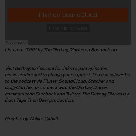
Listen to “
700
” by
The Dirtbag Diaries
on Soundcloud.
Visit
dirtbagdiaries.com
for links to past episodes,
music credits and to
pledge your support
. You can subscribe
to the podcast via
iTunes
,
SoundCloud
,
Stitcher
and
DoggCatcher,
or connect with the Dirtbag Diaries
community on
Facebook
and
Twitter
.
The Dirtbag Diaries is a
Duct Tape Then Beer
production.
Graphic by
Walker Cahall
.