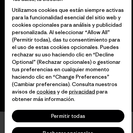
Mapa del sitio Patagonia
Encuentra una tienda
España
Utilizamos cookies que están siempre activas
para la funcionalidad esencial del sitio web y
cookies opcionales para análisis y publicidad
personalizada. Al seleccionar “Allow All”
(Permitir todas), das tu consentimiento para
el uso de estas cookies opcionales. Puedes
© 2026 Patagonia, Inc. Todos los derechos reservados.
rechazar su uso haciendo clic en “Decline
Optional” (Rechazar opcionales) o gestionar
tus preferencias en cualquier momento
español
haciendo clic en “Change Preferences”
(Cambiar preferencias). Consulta nuestros
avisos de
cookies
y de
privacidad
para
obtener más información.
Permitir todas