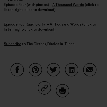
Episode Four (with photos) –
A Thousand Words
(click to
listen; right-click to download)
Episode Four (audio only) –
A Thousand Words
(click to
listen; right-click to download)
Subscribe
to The Dirtbag Diaries in iTunes
Compartir en Facebook
Compartir en Pinterest
Compartir en Twitter
Compartir en Link
Comparti
Compartir en Copy Link
Imprimir