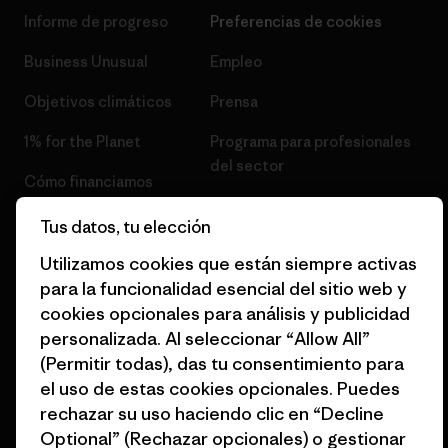
Informe de progreso
Preferencias de cookies
Business Unusual
Empleo
Objetivos climáticos
Prensa
1% for the Planet
Programa para profesionales
del sector
Cómo financiamos
Programa de afiliados
Tarjetas regalo
Tus datos, tu elección
Mapa del sitio Patagonia
Utilizamos cookies que están siempre activas
Encuentra una tienda
España
para la funcionalidad esencial del sitio web y
cookies opcionales para análisis y publicidad
personalizada. Al seleccionar “Allow All”
(Permitir todas), das tu consentimiento para
el uso de estas cookies opcionales. Puedes
© 2026 Patagonia, Inc. Todos los derechos reservados.
rechazar su uso haciendo clic en “Decline
Optional” (Rechazar opcionales) o gestionar