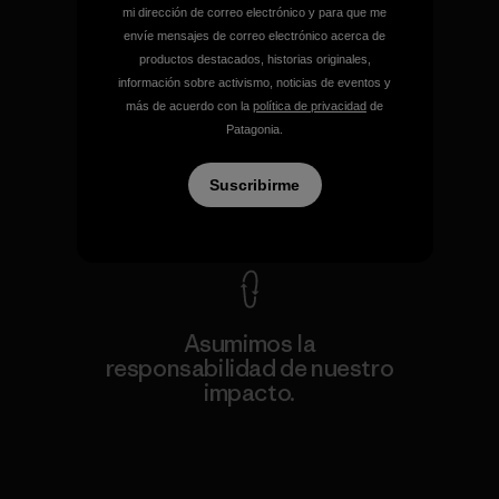
mi dirección de correo electrónico y para que me
envíe mensajes de correo electrónico acerca de
productos destacados, historias originales,
información sobre activismo, noticias de eventos y
más de acuerdo con la
política de privacidad
de
Garantizamos todos los
Patagonia.
productos que fabricamos.
Suscribirme
Ver Garantía Blindada
Asumimos la
responsabilidad de nuestro
impacto.
Descubre nuestra contribución