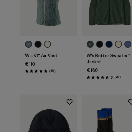
W's R1® Air Vest
W's Better Sweater™
Jacket
€ 110
€ 160
Reseñas
(16
)
Puntuación: 4.9 / 5
Reseña
(658
)
Puntuación: 4.6 / 5