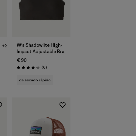
W's Shadowlite High-
+2
Impact Adjustable Bra
€ 90
Reseñas
(6
)
Puntuación: 4.3 / 5
s
de secado rápido