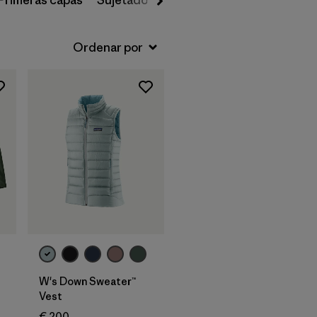
Primeras capas
Sujetadores deportivos
Gorros y acc
W's Down Sweater™
Vest
€ 200