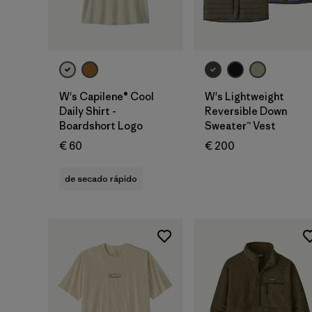
W's Capilene® Cool
W's Lightweight
Daily Shirt -
Reversible Down
Boardshort Logo
Sweater™ Vest
€ 60
€ 200
de secado rápido