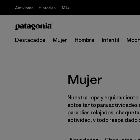
Más
Activismo
Historias
Destacados
Mujer
Hombre
Infantil
Moch
Mujer
Nuestra ropa y equipamiento p
aptos tanto para actividades al
para días relajados,
chaqueta
actividad, y todo respaldado 