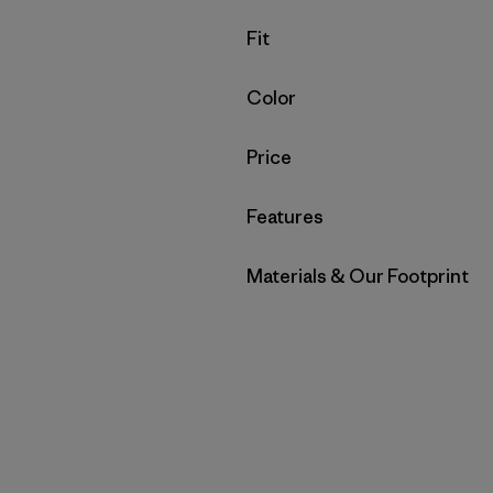
Filtrar por
Fit
Filtrar por
Color
Filtrar por
Price
Filtrar por
Features
Filtrar por
Materials & Our Footprint