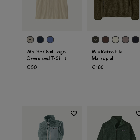
W's '95 Oval Logo
W's Retro Pile
Oversized T-Shirt
Marsupial
€ 50
€ 160