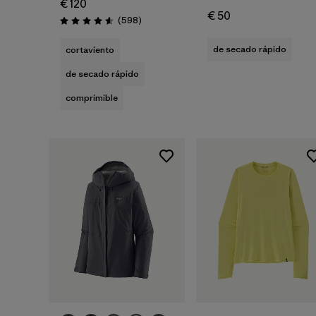
€ 120
€ 50
Reseñas
(598
)
Puntuación: 4.6 / 5
de secado rápido
cortaviento
de secado rápido
comprimible