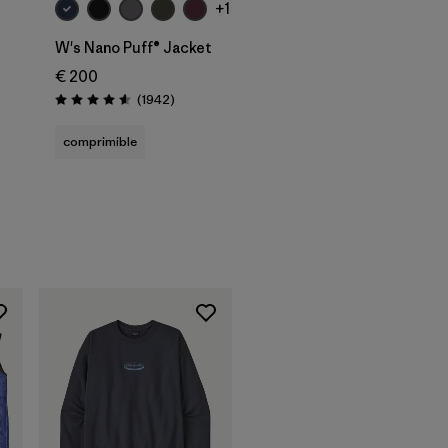
+1
W's Nano Puff® Jacket
€ 200
Reseñas
(1942
)
Puntuación: 4.6 / 5
comprimible