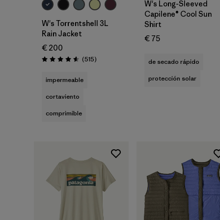
W's Long-Sleeved
Capilene® Cool Sun
W's Torrentshell 3L
Shirt
Rain Jacket
€ 75
€ 200
Reseñas
(515
)
de secado rápido
Puntuación: 4.6 / 5
protección solar
impermeable
cortaviento
comprimible