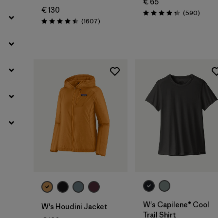
€ 65
€ 130
Reseña
(590
)
Puntuación: 4.3 / 5
Reseñas
(1607
)
Puntuación: 4.5 / 5
W's Capilene® Cool
W's Houdini Jacket
Trail Shirt