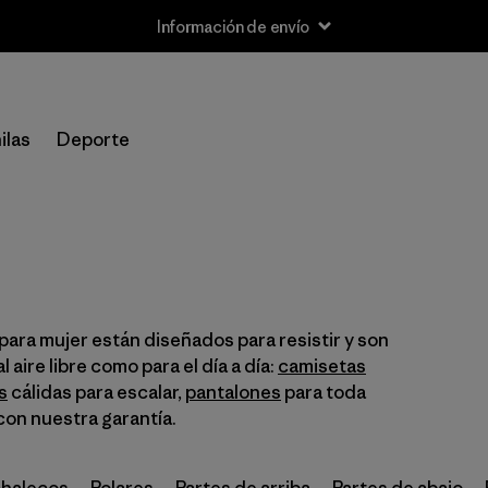
Información de envío
Filtrar por
Size
ilas
Deporte
XXS
(9)
XS
(188)
S
(222)
M
(220)
ara mujer están diseñados para resistir y son
L
 aire libre como para el día a día:
(215)
camisetas
s
cálidas para escalar,
pantalones
para toda
XL
(185)
con nuestra garantía.
XXL
(72)