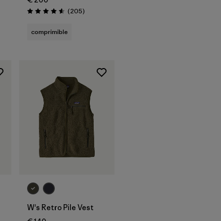
Reseñas
(205
)
s
Puntuación: 4.6 / 5
comprimible
W's Retro Pile Vest