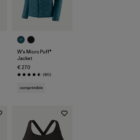
W's Micro Puff®
Jacket
€ 270
Reseñas
(80
)
Puntuación: 4.6 / 5
comprimible