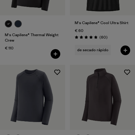
M's Capilene® Cool Ultra Shirt
€ 60
M's Capilene® Thermal Weight
Reseñas
(60
)
Puntuación: 4.8 / 5
Crew
€ 110
de secado rápido