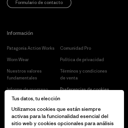
Formulario de contacto
Información
Patagonia Action Works
Comunidad Pro
Worn Wear
Política de privacidad
Nuestros valores
Términos y condiciones
fundamentales
de venta
Informe de progreso
Preferencias de cookies
Tus datos, tu elección
Business Unusual
Empleo
Utilizamos cookies que están siempre
Objetivos climáticos
Prensa
activas para la funcionalidad esencial del
sitio web y cookies opcionales para análisis
1% for the Planet
Programa para profesionales