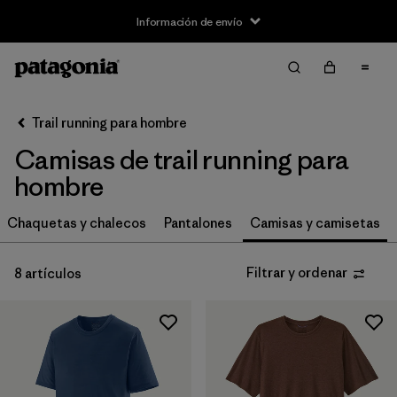
Información de envío
Filtrar y ordenar
Borrar todo
Ordenar por
Trail running para hombre
Filtrar por
Size
Camisas de trail running para
XS
(6)
hombre
S
(8)
Chaquetas y chalecos
Pantalones
Camisas y camisetas
M
(8)
Filtrar y ordenar
8 artículos
L
(7)
XL
(6)
XXL
(5)