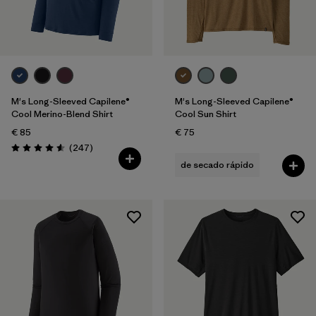
M's Long-Sleeved Capilene®
M's Long-Sleeved Capilene®
Cool Merino-Blend Shirt
Cool Sun Shirt
€ 85
€ 75
Reseñas
(247
)
Puntuación: 4.6 / 5
de secado rápido