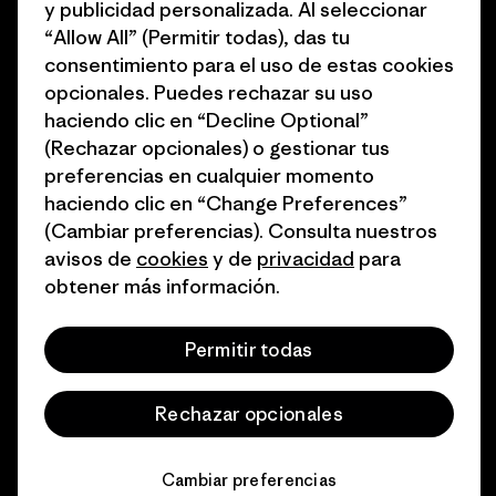
y publicidad personalizada. Al seleccionar
del sector
Cómo financiamos
“Allow All” (Permitir todas), das tu
Programa de afiliados
consentimiento para el uso de estas cookies
Tarjetas regalo
opcionales. Puedes rechazar su uso
Mapa del sitio Patagonia
Encuentra una tienda
haciendo clic en “Decline Optional”
España
(Rechazar opcionales) o gestionar tus
preferencias en cualquier momento
haciendo clic en “Change Preferences”
(Cambiar preferencias). Consulta nuestros
avisos de
cookies
y de
privacidad
para
© 2026 Patagonia, Inc. Todos los derechos reservados.
obtener más información.
Permitir todas
español
Rechazar opcionales
Cambiar preferencias