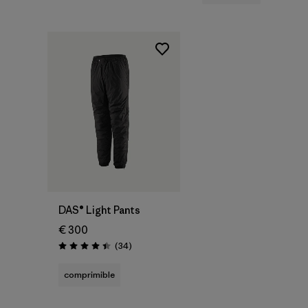
DAS® Light Pants
€ 300
Reseñas
(34
)
Puntuación: 4.4 / 5
comprimible