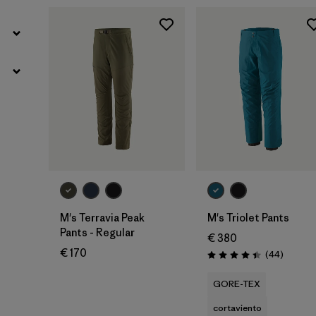
M's Terravia Peak
M's Triolet Pants
Pants - Regular
€ 380
€ 170
Reseñas
(44
)
Puntuación: 4.4 / 5
GORE-TEX
cortaviento