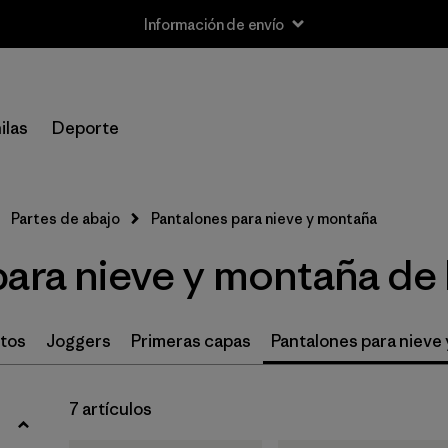
Información de envío
Filtrar por
Size
ilas
Deporte
XS
(7)
S
(7)
Partes de abajo
Pantalones para nieve y montaña
M
(7)
para nieve y montaña d
L
(7)
XL
(7)
rtos
Joggers
Primeras capas
Pantalones para nieve
XXL
(2)
7 artículos