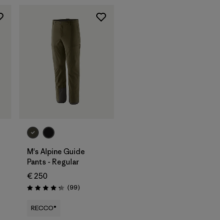
M's Alpine Guide
Pants - Regular
€ 250
Reseñas
(99
)
Puntuación: 4.3 / 5
RECCO®