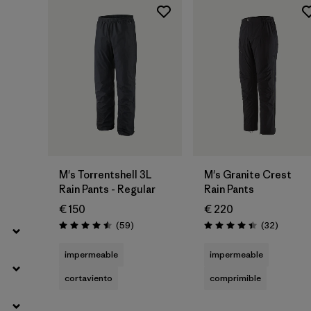
Filtrar por
Fit
Filtrar por
Color
Filtrar por
Price
Filtrar por
Features
Filtrar por
Materials & Our Footprint
M's Torrentshell 3L
M's Granite Crest
Rain Pants - Regular
Rain Pants
€ 150
€ 220
Reseñas
Reseñas
(59
)
(32
)
Puntuación: 4.5 / 5
Puntuación: 4.4 / 5
impermeable
impermeable
cortaviento
comprimible