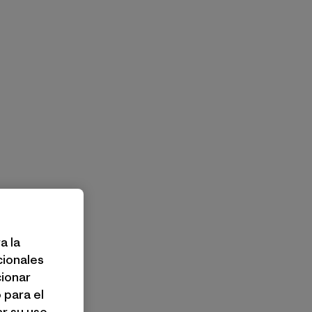
a la
cionales
cionar
 para el
r su uso