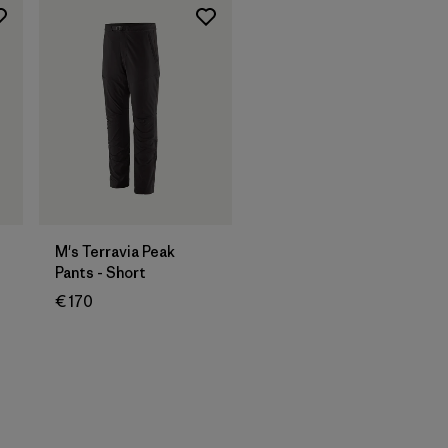
M's Terravia Peak
Pants - Short
€ 170