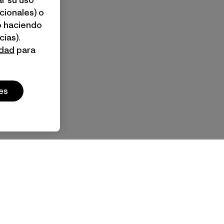
cionales) o
o haciendo
ias).
idad
para
es