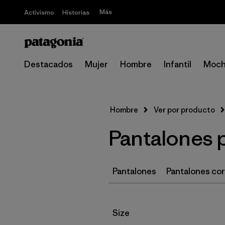
Más
Activismo
Historias
Destacados
Mujer
Hombre
Infantil
Moch
Hombre
Ver por producto
Pantalones 
Pantalones
Pantalones co
Filtrar por
Size