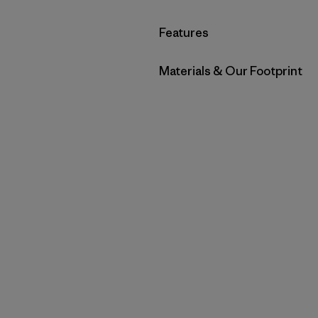
Filtrar por
Features
Filtrar por
Materials & Our Footprint