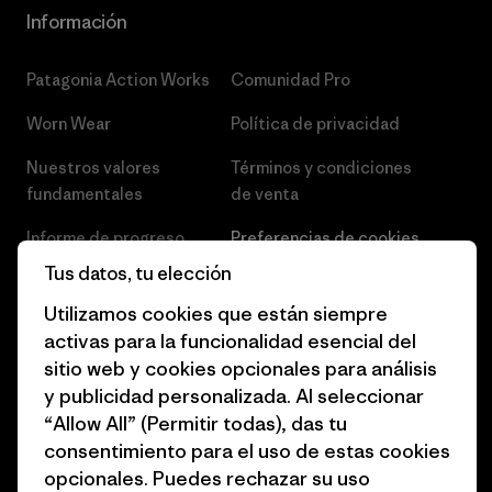
Información
Patagonia Action Works
Comunidad Pro
Worn Wear
Política de privacidad
Nuestros valores
Términos y condiciones
fundamentales
de venta
Informe de progreso
Preferencias de cookies
Tus datos, tu elección
Business Unusual
Empleo
Utilizamos cookies que están siempre
Objetivos climáticos
Prensa
activas para la funcionalidad esencial del
sitio web y cookies opcionales para análisis
1% for the Planet
Programa para profesionales
y publicidad personalizada. Al seleccionar
del sector
Cómo financiamos
“Allow All” (Permitir todas), das tu
Programa de afiliados
consentimiento para el uso de estas cookies
Tarjetas regalo
opcionales. Puedes rechazar su uso
Mapa del sitio Patagonia