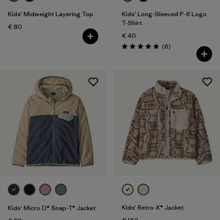
Kids' Midweight Layering Top
Kids' Long-Sleeved P-6 Logo
T-Shirt
€ 80
€ 40
Reseñas
(6
)
Puntuación: 4.8 / 5
Kids' Retro-X® Jacket
Kids' Micro D® Snap-T® Jacket