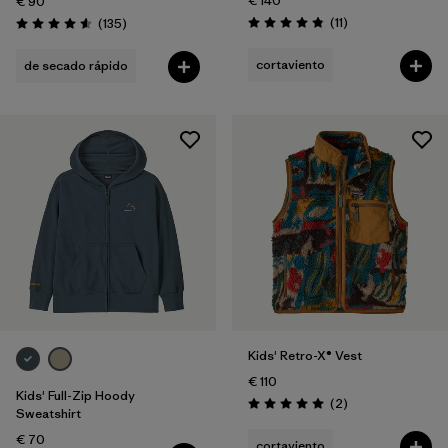
€ 140
€ 90
Reseñas
Reseñas
(11
)
(135
)
Puntuación: 4.8 / 5
Puntuación: 4.6 / 5
cortaviento
de secado rápido
Kids' Retro-X® Vest
€ 110
Kids' Full-Zip Hoody
Reseñas
(2
)
Puntuación: 5.0 / 5
Sweatshirt
€ 70
cortaviento