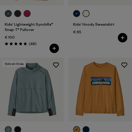
Kids' Lightweight Synchilla®
Kids' Hoody Sweatshirt
Snap-T® Pullover
€ 65
€ 100
Reseñas
(48
)
Puntuación: 4.8 / 5
Solo en línea