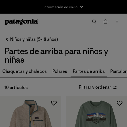
Información de envío
Filtrar y ordenar
Borrar todo
Ordenar por
Niños y niñas (5-18 años)
Filtrar por
Size
Partes de arriba para niños y
XS
(10)
niñas
S
(10)
Chaquetas y chalecos
Polares
Partes de arriba
Pantalon
M
(10)
Filtrar y ordenar
10 artículos
L
(10)
XL
(10)
XXL
(8)