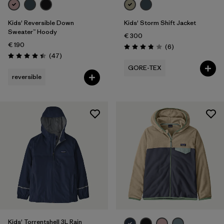
Kids' Reversible Down
Kids' Storm Shift Jacket
Sweater™ Hoody
€ 300
€ 190
Reseñas
(6
)
Puntuación: 3.8 / 5
Reseñas
(47
)
Puntuación: 4.4 / 5
GORE-TEX
reversible
Kids' Torrentshell 3L Rain