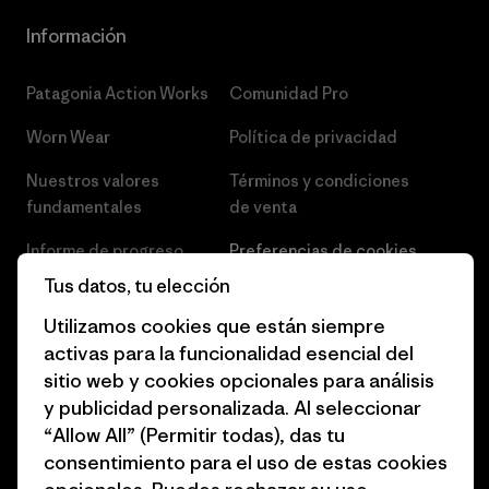
Información
Patagonia Action Works
Comunidad Pro
Worn Wear
Política de privacidad
Nuestros valores
Términos y condiciones
fundamentales
de venta
Informe de progreso
Preferencias de cookies
Tus datos, tu elección
Business Unusual
Empleo
Utilizamos cookies que están siempre
Objetivos climáticos
Prensa
activas para la funcionalidad esencial del
sitio web y cookies opcionales para análisis
1% for the Planet
Programa para profesionales
y publicidad personalizada. Al seleccionar
del sector
Cómo financiamos
“Allow All” (Permitir todas), das tu
Programa de afiliados
consentimiento para el uso de estas cookies
Tarjetas regalo