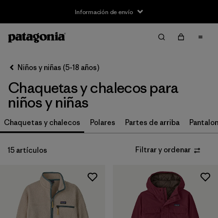
Información de envío
Filtrar y ordenar
Borrar todo
Ordenar por
Niños y niñas (5-18 años)
Filtrar por
Size
Chaquetas y chalecos para
XS
(14)
niños y niñas
S
(14)
Chaquetas y chalecos
Polares
Partes de arriba
Pantalon
M
(15)
Filtrar y ordenar
15 artículos
L
(14)
XL
(14)
XXL
(9)