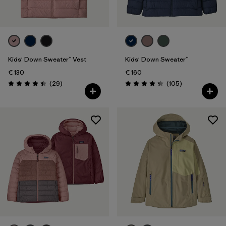
Kids' Down Sweater™ Vest
Kids' Down Sweater™
€ 130
€ 160
Reseñas
Reseñas
(29
)
(105
)
Puntuación: 4.4 / 5
Puntuación: 4.3 / 5