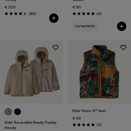
€ 200
€ 110
Reseñas
Reseñas
(86
)
(4
)
Puntuación: 4.3 / 5
Puntuación: 5.0 / 5
cortaviento
Kids' Retro-X® Vest
€ 110
Kids' Reversible Ready Freddy
Reseñas
(2
)
Puntuación: 5.0 / 5
Hoody