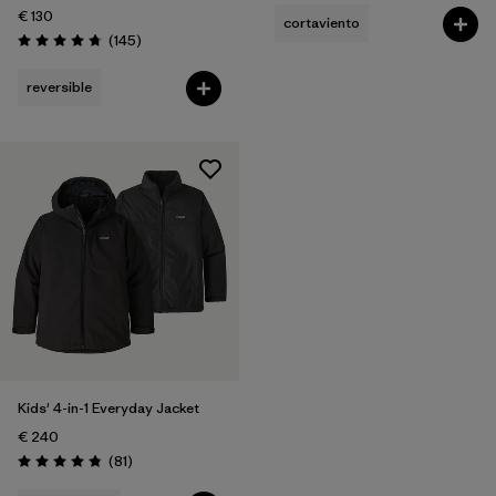
€ 130
cortaviento
Reseñas
(145
)
Puntuación: 4.7 / 5
reversible
Kids' 4-in-1 Everyday Jacket
€ 240
Reseñas
(81
)
Puntuación: 4.8 / 5