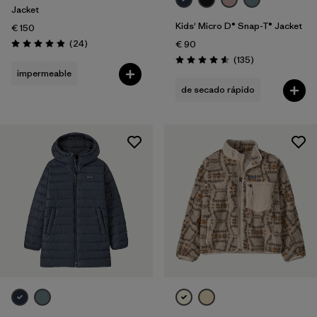
Jacket
Kids' Micro D® Snap-T® Jacket
€ 150
Reseñas
(24
)
€ 90
Puntuación: 4.9 / 5
Reseñas
(135
)
Puntuación: 4.6 / 5
impermeable
de secado rápido