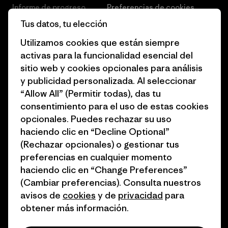
Informe de progreso
Preferencias de cookies
Tus datos, tu elección
Business Unusual
Empleo
Utilizamos cookies que están siempre
Objetivos climáticos
Prensa
activas para la funcionalidad esencial del
sitio web y cookies opcionales para análisis
1% for the Planet
Programa para profesionales
y publicidad personalizada. Al seleccionar
del sector
Cómo financiamos
“Allow All” (Permitir todas), das tu
Programa de afiliados
consentimiento para el uso de estas cookies
Tarjetas regalo
opcionales. Puedes rechazar su uso
Mapa del sitio Patagonia
Encuentra una tienda
haciendo clic en “Decline Optional”
España
(Rechazar opcionales) o gestionar tus
preferencias en cualquier momento
haciendo clic en “Change Preferences”
(Cambiar preferencias). Consulta nuestros
avisos de
cookies
y de
privacidad
para
© 2026 Patagonia, Inc. Todos los derechos reservados.
obtener más información.