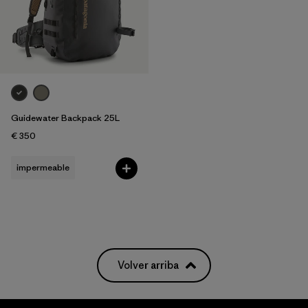
Filtrar por
Features
Filtrar por
Materials & Our Footprint
Filtrar por
Volume
Guidewater Backpack 25L
€ 350
impermeable
Volver arriba