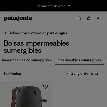
Información de envío
Filtrar y ordenar
Borrar todo
Ordenar por
Bolsas con protección para el agua
Filtrar por
Size
Bolsas impermeables
S
(1)
sumergibles
M
(1)
Impermeables no sumergibles
Impermeables sumergibles
L
(1)
Filtrar y ordenar
1 artículos
Filtrar por
Price
Filtrar por
Color