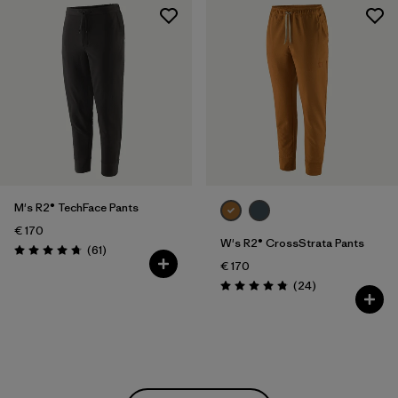
M's R2® TechFace Pants
€ 170
W's R2® CrossStrata Pants
Reseñas
(61
)
Puntuación: 4.8 / 5
€ 170
Reseñas
(24
)
Puntuación: 4.8 / 5