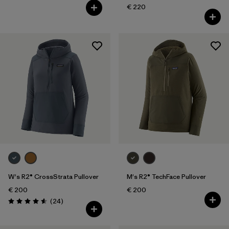
€ 220
W's R2® CrossStrata Pullover
M's R2® TechFace Pullover
€ 200
€ 200
Reseñas
(24
)
Puntuación: 4.6 / 5