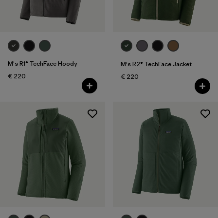
M's R1® TechFace Hoody
M's R2® TechFace Jacket
€ 220
€ 220