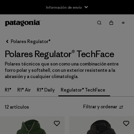
Información de envío
Filtrar y ordenar
Borrar todo
Ordenar por
Polares Regulator®
Filtrar por
Size
Polares Regulator® TechFace
XS
(11)
Polares técnicos que son como una combinación entre
forro polar y softshell, con un exterior resistente a la
S
(12)
abrasión y a cualquier climatología.
M
(11)
R1®
R1® Air
R1® Daily
Regulator® TechFace
L
(11)
Filtrar y ordenar
12 artículos
XL
(12)
XXL
(8)