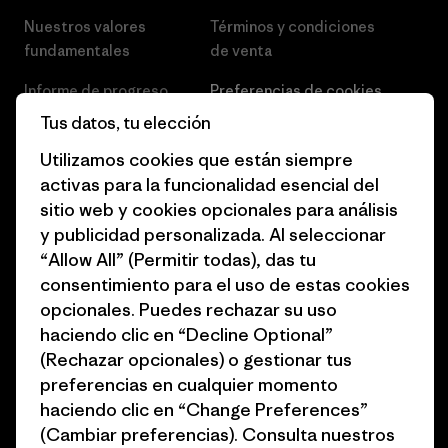
Nuestros valores
Términos y condiciones
fundamentales
de venta
Informe de progreso
Preferencias de cookies
Tus datos, tu elección
Business Unusual
Empleo
Utilizamos cookies que están siempre
Objetivos climáticos
Prensa
activas para la funcionalidad esencial del
sitio web y cookies opcionales para análisis
1% for the Planet
Programa para profesionales
y publicidad personalizada. Al seleccionar
del sector
Cómo financiamos
“Allow All” (Permitir todas), das tu
Programa de afiliados
consentimiento para el uso de estas cookies
Tarjetas regalo
opcionales. Puedes rechazar su uso
Mapa del sitio Patagonia
Encuentra una tienda
haciendo clic en “Decline Optional”
España
(Rechazar opcionales) o gestionar tus
preferencias en cualquier momento
haciendo clic en “Change Preferences”
(Cambiar preferencias). Consulta nuestros