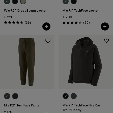
W's R2® CrossStrata Jacket
M's R1® TechFace Jacket
€ 220
€ 200
Reseñas
Reseñas
(36
)
(59
)
Puntuación: 4.7 / 5
Puntuación: 4.2 / 5
M's R2® TechFace Pants
M's R1® TechFace Fitz Roy
Trout Hoody
€ 170