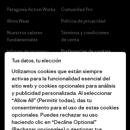
Patagonia Action Works
Comunidad Pro
Worn Wear
Política de privacidad
Nuestros valores
Términos y condiciones
fundamentales
de venta
Informe de progreso
Preferencias de cookies
Tus datos, tu elección
Business Unusual
Empleo
Utilizamos cookies que están siempre
Objetivos climáticos
Prensa
activas para la funcionalidad esencial del
sitio web y cookies opcionales para análisis
1% for the Planet
Programa para profesionales
y publicidad personalizada. Al seleccionar
del sector
Cómo financiamos
“Allow All” (Permitir todas), das tu
Programa de afiliados
consentimiento para el uso de estas cookies
Tarjetas regalo
opcionales. Puedes rechazar su uso
Mapa del sitio Patagonia
Encuentra una tienda
haciendo clic en “Decline Optional”
España
(Rechazar opcionales) o gestionar tus