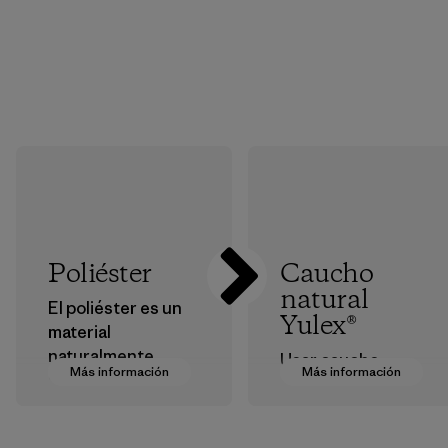
Poliéster
Caucho
natural
El poliéster es un
Yulex®
material
naturalmente
Usar caucho
Más información
Más información
hidrófugo
natural
resistente a las
procedente de
inclemencias del
árboles