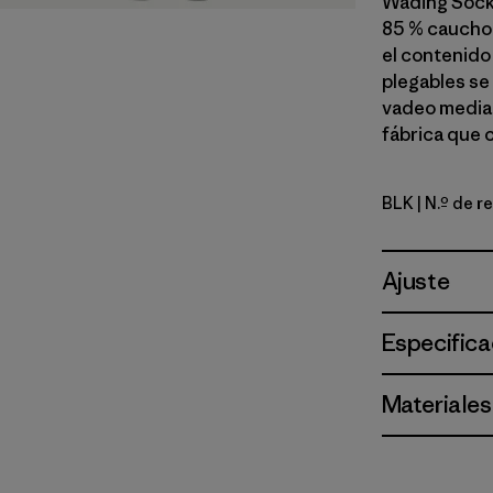
Wading Socks
85 % caucho 
el contenido
plegables se
vadeo media
fábrica que 
BLK
| N.º de 
Black
Ajuste
Especifica
Materiales