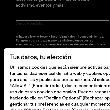
activismo, eventos y más.
Correo electrónico
Al hacer clic en el botón «Suscribirme», doy mi consentimiento a
Patagonia para el tratamiento de mi dirección de correo
electrónico y para que me envíe mensajes de correo electrónico
acerca de productos destacados, historias originales,
información sobre activismo, noticias de eventos y más de
Tus datos, tu elección
acuerdo con la
política de privacidad
de Patagonia.
Utilizamos cookies que están siempre activas par
Suscribirme
funcionalidad esencial del sitio web y cookies op
para análisis y publicidad personalizada. Al selec
“Allow All” (Permitir todas), das tu consentimiento
uso de estas cookies opcionales. Puedes rechaza
haciendo clic en “Decline Optional” (Rechazar op
gestionar tus preferencias en cualquier moment