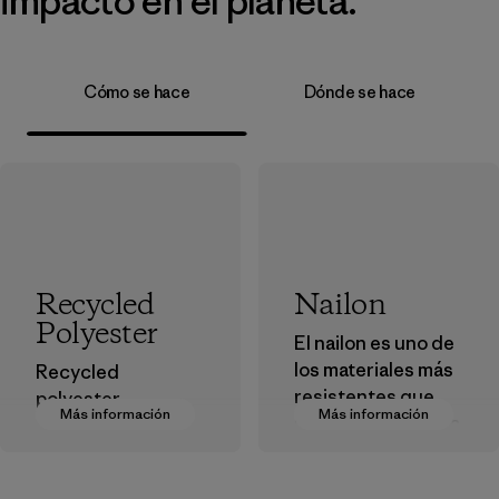
impacto en el planeta.
Cómo se hace
Dónde se hace
Recycled
Nailon
Polyester
El nailon es uno de
los materiales más
Recycled
resistentes que
polyester
Más información
Más información
usamos en nuestra
decreases our
ropa y
dependence on
equipamiento. La
virgin petroleum-