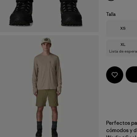
Talla
Talla
XS
Talla
XL
Lista de espera
Perfectos pa
cómodos y du