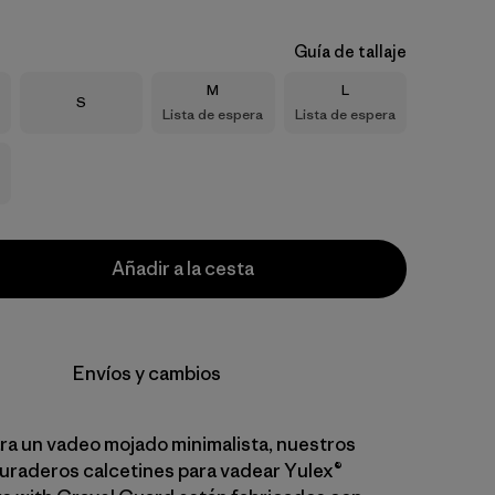
Guía de tallaje
Talla
Talla
M
L
Talla
S
Lista de espera
Lista de espera
Añadir a la cesta
Envíos y cambios
ra un vadeo mojado minimalista, nuestros
raderos calcetines para vadear Yulex®