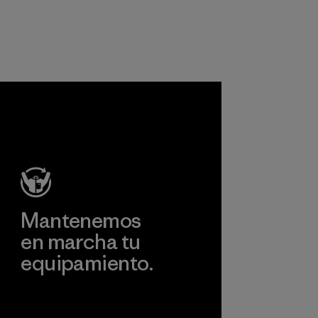
tiempo. Usamos
cosechados de
principalmente
manera
poliéster reciclado
responsable para
y estamos
nuestros trajes de
trabajando para
surf, en lugar de
eliminar todo el
neopreno a base
poliéster virgen de
de petróleo,
nuestros
reduce nuestra
productos para
dependencia de
finales de 2025.
los combustibles
fósiles.
Material
Material
Mantenemos
en marcha tu
equipamiento.
Visita Worn Wear