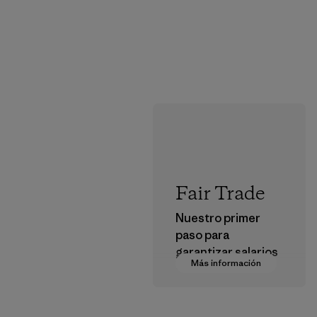
Fair Trade
Nuestro primer
paso para
garantizar salarios
Más información
dignos en nuestra
cadena de
suministro.