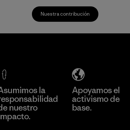
mayoría de
based materials.
nuestros
Material
Nuestra contribución
productos están
hechos con nailon
reciclado, lo que
reduce nuestra
Sheico
dependencia del
Thailand
petróleo sin
Co., Ltd.
sacrificar
rendimiento ni
Factory
durabilidad.
Más información
Material
Asumimos la
Apoyamos el
responsabilidad
activismo de
de nuestro
base.
impacto.
Visita Patagonia Action