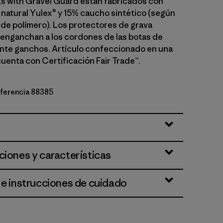
 with Gravel Guard están fabricados con
natural Yulex® y 15% caucho sintético (según
 de polímero). Los protectores de grava
 enganchan a los cordones de las botas de
nte ganchos. Artículo confeccionado en una
cuenta con Certificación Fair Trade™.
referencia 88385
ciones y características
 e instrucciones de cuidado