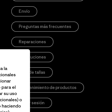
Envío
Preguntas más frecuentes
Reparaciones
Devoluciones
a la
Guía de tallas
cionales
cionar
 para el
Mantenimiento de productos
r su uso
cionales) o
Iniciar sesión
o haciendo