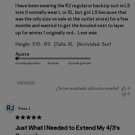
I have been wearing the R2 regulator backzip suit in LS
size (I normally wear L or XL, but got LS because that
was the only size on sale at the outlet store) for a few
months and wanted to get the hooded vest to layer
up for winter. I originally ord...
Leer más
|
|
Height:
5'10 - 6'0
Talla:
XL
Actividad:
Surf
Ajuste
Fecha
09/10/25
¿Te ha resultado útil esta reseña?
0
de
0
publicación
RJ
Russ J.
Just What I Needed to Extend My 4/3's