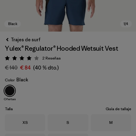
Trajes de surf
Yulex® Regulator® Hooded Wetsuit Vest
2
Reseñas
Puntuación: 4 / 5
€ 140
€ 84
(40 % dto.)
Black
Color
Black
Ofertas
Talla
Guía de tallaje
Talla
Talla
Talla
XS
S
M