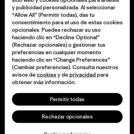
1% for the Planet
Programa para profesionales
y publicidad personalizada. Al seleccionar
del sector
Cómo financiamos
“Allow All” (Permitir todas), das tu
Programa de afiliados
consentimiento para el uso de estas cookies
Tarjetas regalo
opcionales. Puedes rechazar su uso
Mapa del sitio Patagonia
haciendo clic en “Decline Optional”
Encuentra una tienda
España
(Rechazar opcionales) o gestionar tus
preferencias en cualquier momento
haciendo clic en “Change Preferences”
(Cambiar preferencias). Consulta nuestros
avisos de
cookies
y de
privacidad
para
© 2026 Patagonia, Inc. Todos los derechos reservados.
obtener más información.
Permitir todas
español
Rechazar opcionales