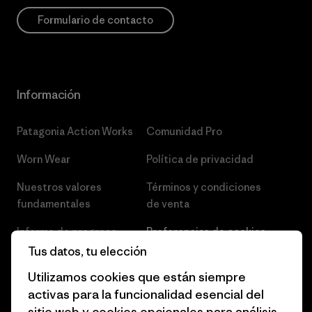
Formulario de contacto
Información
Patagonia Action Works
Comunidad Pro
Worn Wear
Política de privacidad
Nuestros valores
Términos y condiciones
fundamentales
de venta
Informe de progreso
Preferencias de cookies
Tus datos, tu elección
Business Unusual
Empleo
Utilizamos cookies que están siempre
Objetivos climáticos
Prensa
activas para la funcionalidad esencial del
sitio web y cookies opcionales para análisis