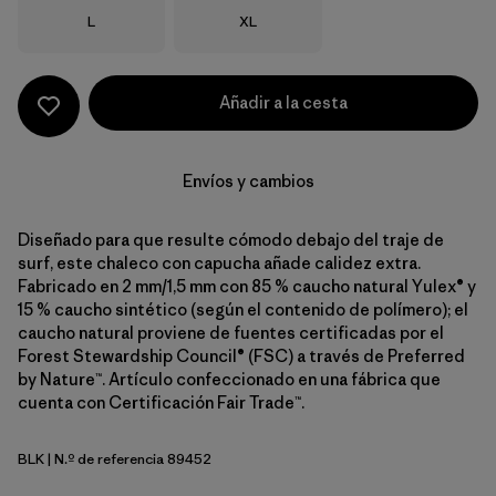
Talla
Talla
L
XL
Añadir a la cesta
Envíos y cambios
Diseñado para que resulte cómodo debajo del traje de
surf, este chaleco con capucha añade calidez extra.
Fabricado en 2 mm/1,5 mm con 85 % caucho natural Yulex® y
15 % caucho sintético (según el contenido de polímero); el
caucho natural proviene de fuentes certificadas por el
Forest Stewardship Council® (FSC) a través de Preferred
by Nature™. Artículo confeccionado en una fábrica que
cuenta con Certificación Fair Trade™.
BLK
| N.º de referencia 89452
Black