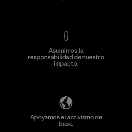
Ver Garantía Blindada
Asumimos la
Más
responsabilidad de nuestro
información
impacto.
Descubre nuestra contribución
Apoyamos el activismo de
base.