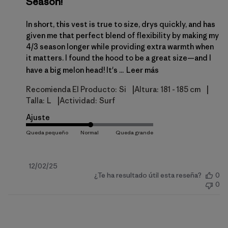
Season!
In short, this vest is true to size, drys quickly, and has
given me that perfect blend of flexibility by making my
4/3 season longer while providing extra warmth when
it matters. I found the hood to be a great size—and I
have a big melon head! It's ...
Leer más
|
|
Recomienda El Producto:
Si
Altura:
181 - 185 cm
|
Talla:
L
Actividad:
Surf
Ajuste
Fecha
12/02/25
¿Te ha resultado útil esta reseña?
0
de
0
publicación