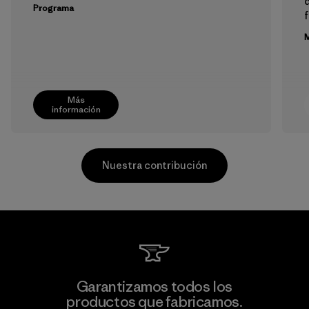
Programa
f
M
Más
información
Nuestra contribución
Sheico Thailand Co., Ltd.
Garantizamos todos los
productos que fabricamos.
Factory