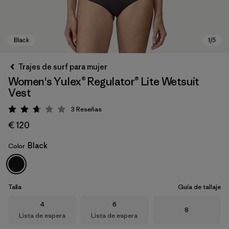
Trajes de surf para mujer
Women's Yulex® Regulator® Lite Wetsuit
Vest
3
Reseñas
Puntuación: 2.7 / 5
€ 120
Black
Color
Black
Talla
Guía de tallaje
Talla
Talla
4
6
Talla
8
Lista de espera
Lista de espera