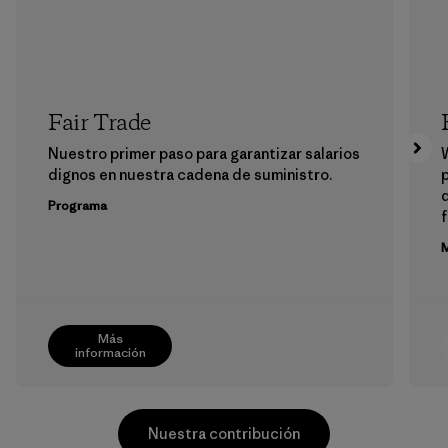
Fair Trade
Nuestro primer paso para garantizar salarios
dignos en nuestra cadena de suministro.
p
Programa
f
M
Más
información
Nuestra contribución