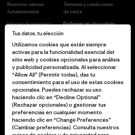
Nuestros valores
Términos y condiciones
fundamentales
de venta
Informe de progreso
Preferencias de cookies
Tus datos, tu elección
Business Unusual
Empleo
Utilizamos cookies que están siempre
Objetivos climáticos
Prensa
activas para la funcionalidad esencial del
sitio web y cookies opcionales para análisis
1% for the Planet
Programa para profesionales
y publicidad personalizada. Al seleccionar
del sector
Cómo financiamos
“Allow All” (Permitir todas), das tu
Programa de afiliados
consentimiento para el uso de estas cookies
Tarjetas regalo
opcionales. Puedes rechazar su uso
Mapa del sitio Patagonia
Encuentra una tienda
haciendo clic en “Decline Optional”
España
(Rechazar opcionales) o gestionar tus
preferencias en cualquier momento
haciendo clic en “Change Preferences”
(Cambiar preferencias). Consulta nuestros
avisos de
cookies
y de
privacidad
para