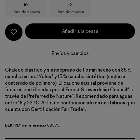
Talla
Talla
10
12
Lista de espera
Lista de espera
Añadir a la cesta
Envíos y cambios
Chaleco elástico y sin neopreno de 1,5 mm hecho con 85 %
caucho natural Yulex® y 15 % caucho sintético (según el
contenido de polímero). El caucho natural proviene de
fuentes certificadas por el Forest Stewardship Council® a
través de Preferred by Nature™. Recomendado para aguas
entre 18 y 23 °C. Artículo confeccionado en una fábrica que
cuenta con Certificación Fair Trade™.
BLK
| N.º de referencia 88575
Black