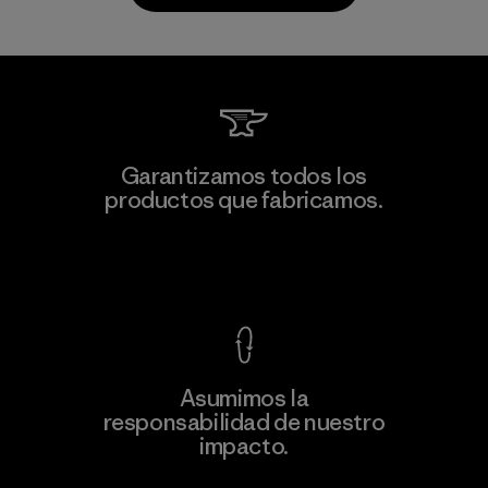
Sheico Thailand Co., Ltd.
Garantizamos todos los
productos que fabricamos.
Factory
Ver Garantía Blindada
Asumimos la
Más
responsabilidad de nuestro
información
impacto.