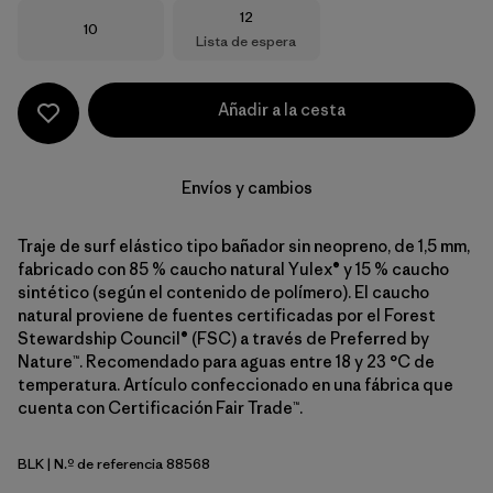
Talla
12
Talla
10
Lista de espera
Añadir a la cesta
Envíos y cambios
Traje de surf elástico tipo bañador sin neopreno, de 1,5 mm,
fabricado con 85 % caucho natural Yulex® y 15 % caucho
sintético (según el contenido de polímero). El caucho
natural proviene de fuentes certificadas por el Forest
Stewardship Council® (FSC) a través de Preferred by
Nature™. Recomendado para aguas entre 18 y 23 °C de
temperatura. Artículo confeccionado en una fábrica que
cuenta con Certificación Fair Trade™.
BLK
| N.º de referencia 88568
Black