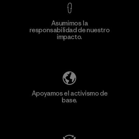
Asumimos la
Más
responsabilidad de nuestro
información
impacto.
Descubre nuestra contribución
Apoyamos el activismo de
base.
Visita Patagonia Action Works