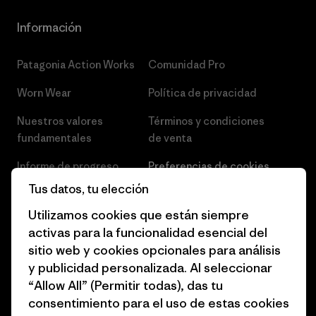
Información
Patagonia Action Works
Comunidad Pro
Worn Wear
Política de privacidad
Nuestros valores
Términos y condiciones
fundamentales
de venta
Informe de progreso
Preferencias de cookies
Tus datos, tu elección
Business Unusual
Empleo
Utilizamos cookies que están siempre
Objetivos climáticos
Prensa
activas para la funcionalidad esencial del
sitio web y cookies opcionales para análisis
1% for the Planet
Programa para profesionales
y publicidad personalizada. Al seleccionar
del sector
Cómo financiamos
“Allow All” (Permitir todas), das tu
Programa de afiliados
consentimiento para el uso de estas cookies
Tarjetas regalo