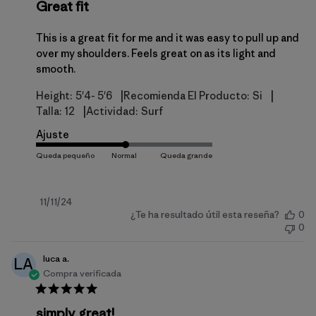
Great fit
This is a great fit for me and it was easy to pull up and
over my shoulders. Feels great on as its light and
smooth.
|
|
Height:
5'4- 5'6
Recomienda El Producto:
Si
|
Talla:
12
Actividad:
Surf
Ajuste
Fecha
11/11/24
¿Te ha resultado útil esta reseña?
0
de
0
publicación
luca a.
LA
Compra verificada
simply great!