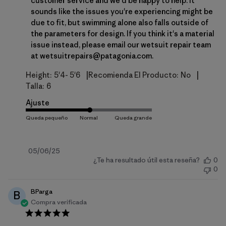
customer service and we'd be happy to help. It 
sounds like the issues you're experiencing might be 
due to fit, but swimming alone also falls outside of 
the parameters for design. If you think it's a material 
issue instead, please email our wetsuit repair team 
at wetsuitrepairs@patagonia.com​.
|
|
Height:
5'4- 5'6
Recomienda El Producto:
No
Talla:
6
Ajuste
Fecha
05/06/25
¿Te ha resultado útil esta reseña?
0
de
0
publicación
BParga
B
Compra verificada