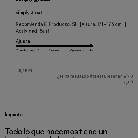
simply great!
|
|
Recomienda El Producto:
Si
Altura:
171 - 175 cm
Actividad:
Surf
Ajuste
Fecha
18/11/24
¿Te ha resultado útil esta reseña?
0
de
0
publicación
Impacto
Todo lo que hacemos tiene un