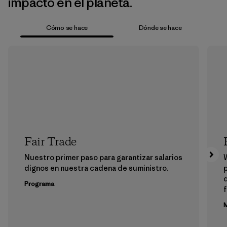
impacto en el planeta.
Cómo se hace
Dónde se hace
Fair Trade
Nuestro primer paso para garantizar salarios
dignos en nuestra cadena de suministro.
p
Programa
f
M