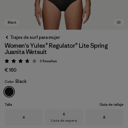
Trajes de surf para mujer
Women's Yulex® Regulator® Lite Spring
Juanita Wetsuit
3
Reseñas
Puntuación: 3.7 / 5
€ 160
Black
Color
Black
Talla
Guía de tallaje
Talla
6
Talla
Talla
4
8
Lista de espera