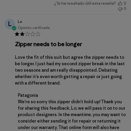
¿Te ha resultado útil esta reseña?
0
de
0
publicación
Lo
L
Opinión verificada
Zipper needs to be longer
Love the fit of this suit but agree the zipper needs to
be longer. I just had my second zipper break in the last
two seasons and am really disappointed. Debating
whether it’s even worth getting a repair or just going
with a different brand.
Comentarios del propietario de la tienda sobre la 
Patagonia
We're so sorry this zipper didn't hold up! Thank you 
for sharing this feedback, Lo; we will pass it on to our 
product designers. In the meantime, you may want to 
consider either sending it for repair or 
returning it
under our warranty. That online form will also have 