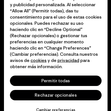
y publicidad personalizada. Al seleccionar
del sector
Cómo financiamos
“Allow All” (Permitir todas), das tu
Programa de afiliados
consentimiento para el uso de estas cookies
Tarjetas regalo
opcionales. Puedes rechazar su uso
Mapa del sitio Patagonia
Encuentra una tienda
haciendo clic en “Decline Optional”
España
(Rechazar opcionales) o gestionar tus
preferencias en cualquier momento
haciendo clic en “Change Preferences”
(Cambiar preferencias). Consulta nuestros
avisos de
cookies
y de
privacidad
para
© 2026 Patagonia, Inc. Todos los derechos reservados.
obtener más información.
Permitir todas
español
Rechazar opcionales
Cambiar preferencias