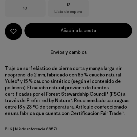
Talla
12
Talla
10
Lista de espera
Añadir a la cesta
Envíos y cambios
Traje de surf elástico de pierna corta y manga larga, sin
neopreno, de 2 mm, fabricado con 85 % caucho natural
Yulex® y 15 % caucho sintético (según el contenido de
polímero). El caucho natural proviene de fuentes
certificadas por el Forest Stewardship Council® (FSC) a
través de Preferred by Nature™. Recomendado para aguas
entre 18 y 23 °C de temperatura. Artículo confeccionado
en una fábrica que cuenta con Certificación Fair Trade™.
BLK
| N.º de referencia 88571
Black