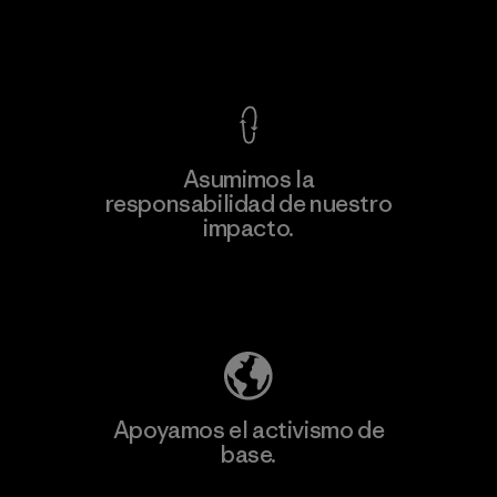
Ver Garantía Blindada
Asumimos la
Más
responsabilidad de nuestro
información
impacto.
Descubre nuestra contribución
Apoyamos el activismo de
base.