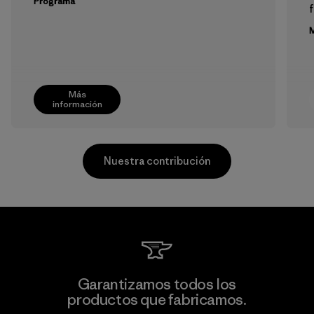
Programa
f
M
Más
información
Nuestra contribución
Sheico Thailand Co., Ltd.
Garantizamos todos los
productos que fabricamos.
Factory