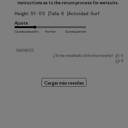
instructions as to the return process for wetsuits.
|
|
Height:
5'1 - 5'3
Talla:
6
Actividad:
Surf
Ajuste
Fecha
09/08/25
¿Te ha resultado útil esta reseña?
0
de
0
publicación
Cargar más reseñas