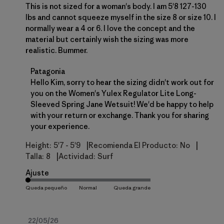
This is not sized for a woman's body. I am 5'8 127-130
lbs and cannot squeeze myself in the size 8 or size 10. I
normally wear a 4 or 6. I love the concept and the
material but certainly wish the sizing was more
realistic. Bummer.
Comentarios del propietario de la tienda sobre la 
Patagonia
Hello Kim, sorry to hear the sizing didn't work out for 
you on the Women's Yulex Regulator Lite Long-
Sleeved Spring Jane Wetsuit! We'd be happy to help 
with your return or exchange. Thank you for sharing 
your experience.
|
|
Height:
5'7 - 5'9
Recomienda El Producto:
No
|
Talla:
8
Actividad:
Surf
Ajuste
Fecha
22/05/26