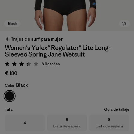
Trajes de surf para mujer
Women's Yulex® Regulator® Lite Long-
Sleeved Spring Jane Wetsuit
8
Reseñas
Puntuación: 3.4 / 5
€ 180
Black
Color
Black
Talla
Guía de tallaje
Talla
Talla
6
8
Talla
4
Lista de espera
Lista de espera