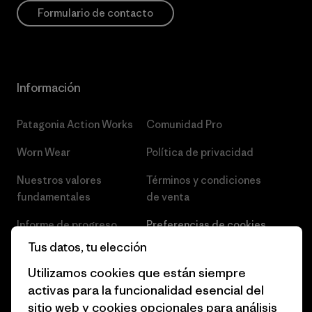
Formulario de contacto
Información
Patagonia Action Works
Comunidad Pro
Worn Wear
Política de privacidad
Nuestros valores
Términos y condiciones
fundamentales
de venta
Informe de progreso
Preferencias de cookies
Tus datos, tu elección
Business Unusual
Empleo
Utilizamos cookies que están siempre
Objetivos climáticos
Prensa
activas para la funcionalidad esencial del
sitio web y cookies opcionales para análisis
1% for the Planet
Programa para profesionales