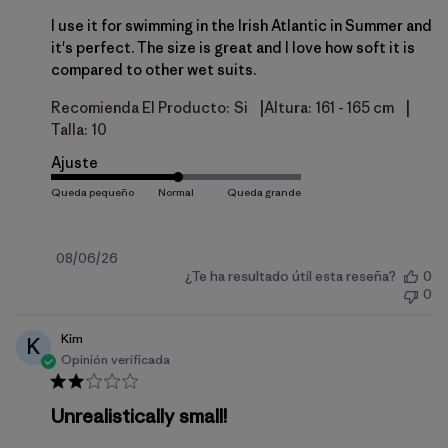
I use it for swimming in the Irish Atlantic in Summer and
it's perfect. The size is great and I love how soft it is
compared to other wet suits.
|
|
Recomienda El Producto:
Si
Altura:
161 - 165 cm
Talla:
10
Ajuste
Fecha
08/06/26
¿Te ha resultado útil esta reseña?
0
de
0
publicación
Kim
K
Opinión verificada
Unrealistically small!