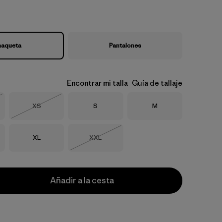
aqueta
Pantalones
Encontrar mi talla
Guía de tallaje
Talla
Talla
Talla
XS
S
M
o
Agotado
Talla
Talla
XL
XXL
Agotado
Añadir a la cesta