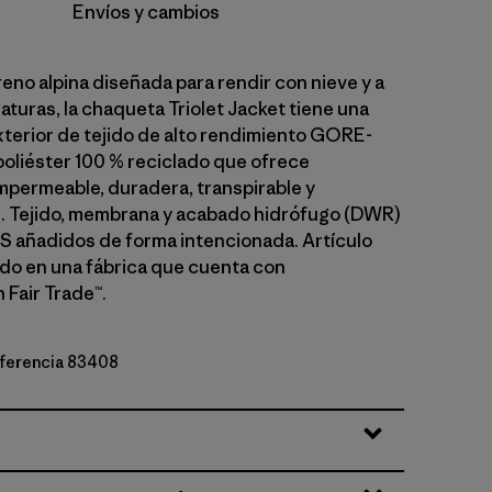
Envíos y cambios
eno alpina diseñada para rendir con nieve y a
aturas, la chaqueta Triolet Jacket tiene una
exterior de tejido de alto rendimiento GORE-
oliéster 100 % reciclado que ofrece
mpermeable, duradera, transpirable y
. Tejido, membrana y acabado hidrófugo (DWR)
AS añadidos de forma intencionada. Artículo
o en una fábrica que cuenta con
 Fair Trade™.
referencia 83408
et