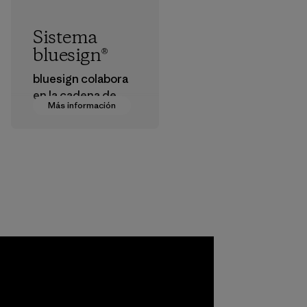
Sistema
bluesign®
bluesign colabora
en la cadena de
Más información
suministro para
aprobar productos
que sean seguros
para el
medioambiente, las
personas que los
fabrican y los
consumidores.
Programa