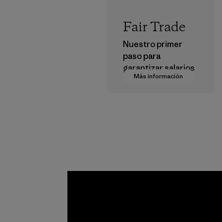
Fair Trade
Nuestro primer
paso para
garantizar salarios
Más información
dignos en nuestra
cadena de
suministro.
Programa