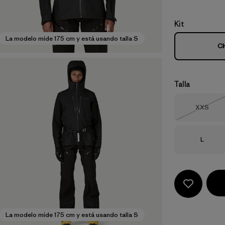
Kit
La modelo mide 175 cm y está usando talla S
Ch
Talla
Talla
XXS
Agotad
Talla
L
La modelo mide 175 cm y está usando talla S