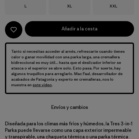
Talla
Talla
Talla
L
XL
XXL
Añadir a la cesta
Tanto si necesitas acceder al arnés, refrescarte cuando tienes
calor o ganar movilidad con una parka larga, una cremallera
bidireccional es muy útil... hasta que el deslizador inferior se
atasca o el superior se abre solo. Esto pasa. Por suerte, hay
algunos truquillos para arreglarlo. Mac Faul, desarrollador de
acabados de Patagonia y experto en cremalleras, nos lo
muestra en
este vídeo
.
Envíos y cambios
Diseñada para los climas más fríos y húmedos, la Tres 3-in-1
Parka puede llevarse como una capa exterior impermeable
y transpirable, una chaqueta térmica o una parka térmica