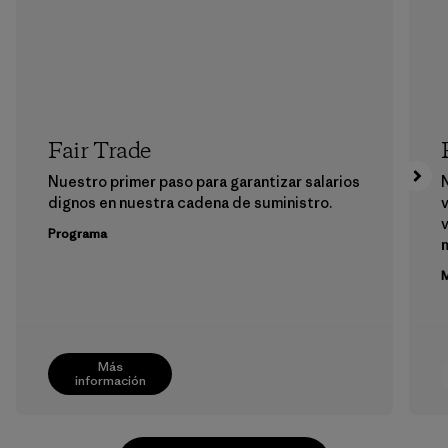
Fair Trade
Nuestro primer paso para garantizar salarios
dignos en nuestra cadena de suministro.
v
v
Programa
M
Más
información