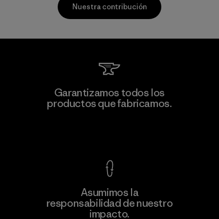
Nuestra contribución
Teijin Frontier Co., Ltd.
Garantizamos todos los
productos que fabricamos.
Material-supplier
M
Ver Garantía Blindada
Asumimos la
Más
responsabilidad de nuestro
información
impacto.