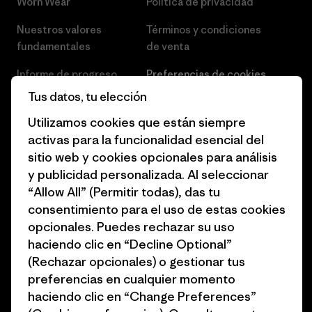
Worn Wear
Política de privacidad
Nuestros valores
Términos y condiciones
fundamentales
de venta
Informe de progreso
Preferencias de cookies
Tus datos, tu elección
Business Unusual
Empleo
Utilizamos cookies que están siempre
Objetivos climáticos
Prensa
activas para la funcionalidad esencial del
sitio web y cookies opcionales para análisis
1% for the Planet
Programa para profesionales
y publicidad personalizada. Al seleccionar
del sector
Cómo financiamos
“Allow All” (Permitir todas), das tu
Programa de afiliados
consentimiento para el uso de estas cookies
Tarjetas regalo
opcionales. Puedes rechazar su uso
Mapa del sitio Patagonia
Encuentra una tienda
haciendo clic en “Decline Optional”
España
(Rechazar opcionales) o gestionar tus
preferencias en cualquier momento
haciendo clic en “Change Preferences”