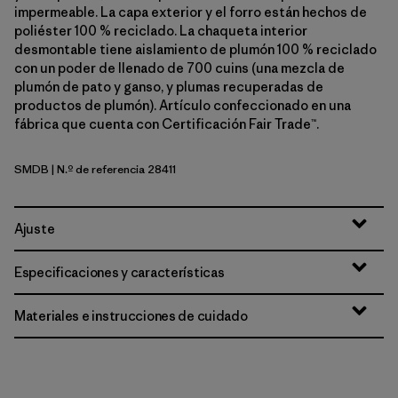
impermeable. La capa exterior y el forro están hechos de
poliéster 100 % reciclado. La chaqueta interior
desmontable tiene aislamiento de plumón 100 % reciclado
con un poder de llenado de 700 cuins (una mezcla de
plumón de pato y ganso, y plumas recuperadas de
productos de plumón). Artículo confeccionado en una
fábrica que cuenta con Certificación Fair Trade™.
SMDB
| N.º de referencia 28411
Smolder Blue
Ajuste
Especificaciones y características
Materiales e instrucciones de cuidado