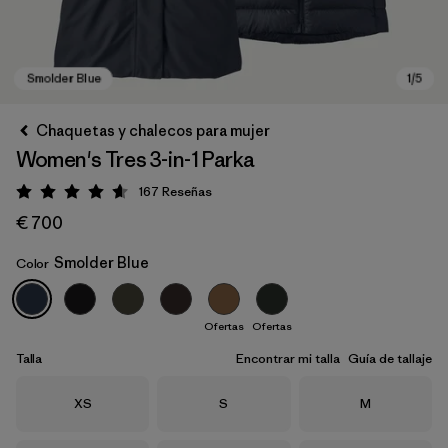
Chaquetas y chalecos para mujer
Women's Tres 3-in-1 Parka
167
Reseñas
Puntuación: 4.6 / 5
€ 700
Smolder Blue
Color
Smolder Blue
Ofertas
Ofertas
Talla
Encontrar mi talla
Guía de tallaje
Talla
Talla
Talla
XS
S
M