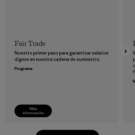
Fair Trade
Nuestro primer paso para garantizar salarios
dignos en nuestra cadena de suministro.
p
Programa
f
M
Más
información