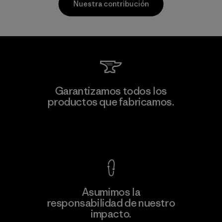
Nuestra contribución
Toray International, Inc.
Garantizamos todos los
productos que fabricamos.
Material-supplier
F
Ver Garantía Blindada
Asumimos la
Más
responsabilidad de nuestro
información
impacto.