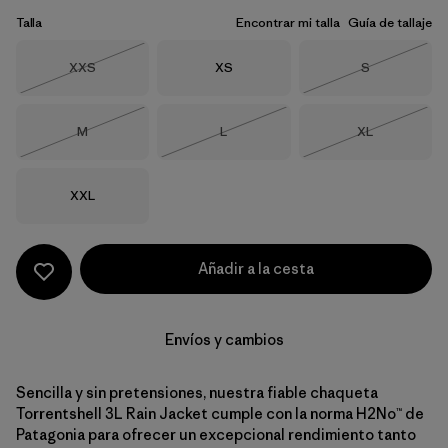
Talla
Encontrar mi talla
Guía de tallaje
Talla
Talla
Talla
XXS
XS
S
Agotado
Agotado
Talla
Talla
Talla
M
L
XL
Agotado
Agotado
Agotado
Talla
XXL
Añadir a la cesta
Envíos y cambios
Sencilla y sin pretensiones, nuestra fiable chaqueta
Torrentshell 3L Rain Jacket cumple con la norma H2No™ de
Patagonia para ofrecer un excepcional rendimiento tanto