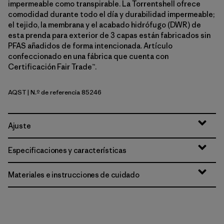
impermeable como transpirable. La Torrentshell ofrece
comodidad durante todo el día y durabilidad impermeable;
el tejido, la membrana y el acabado hidrófugo (DWR) de
esta prenda para exterior de 3 capas están fabricados sin
PFAS añadidos de forma intencionada. Artículo
confeccionado en una fábrica que cuenta con
Certificación Fair Trade™.
AQST
| N.º de referencia 85246
Aqua Stone
Ajuste
Especificaciones y características
Materiales e instrucciones de cuidado