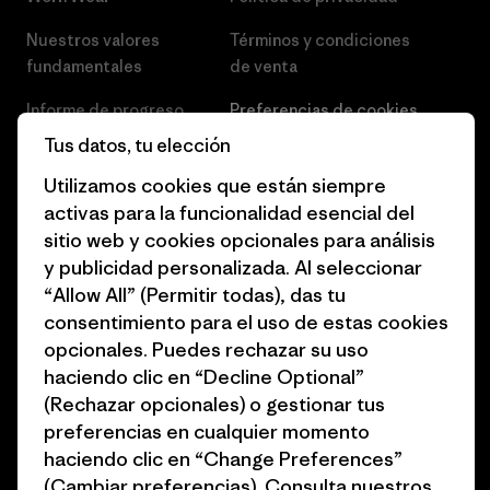
Nuestros valores
Términos y condiciones
fundamentales
de venta
Informe de progreso
Preferencias de cookies
Tus datos, tu elección
Business Unusual
Empleo
Utilizamos cookies que están siempre
Objetivos climáticos
Prensa
activas para la funcionalidad esencial del
sitio web y cookies opcionales para análisis
1% for the Planet
Programa para profesionales
y publicidad personalizada. Al seleccionar
del sector
Cómo financiamos
“Allow All” (Permitir todas), das tu
Programa de afiliados
consentimiento para el uso de estas cookies
Tarjetas regalo
opcionales. Puedes rechazar su uso
Mapa del sitio Patagonia
Encuentra una tienda
haciendo clic en “Decline Optional”
España
(Rechazar opcionales) o gestionar tus
preferencias en cualquier momento
haciendo clic en “Change Preferences”
(Cambiar preferencias). Consulta nuestros