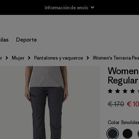
Información de envío
ilas
Deporte
r
Mujer
Pantalones y vaqueros
Women's Terravia Pea
Women's
Regular
Puntua
€ 170
€ 1
Color
Smolder