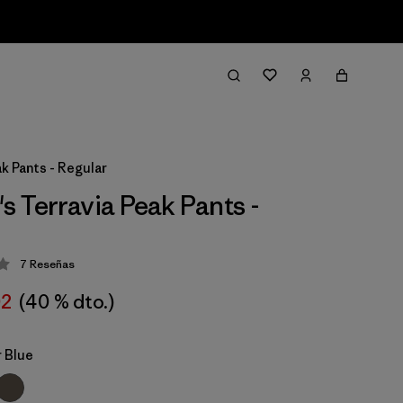
k Pants - Regular
 Terravia Peak Pants -
7
Reseñas
ción: 4.3 / 5
02
(40 % dto.)
 Blue