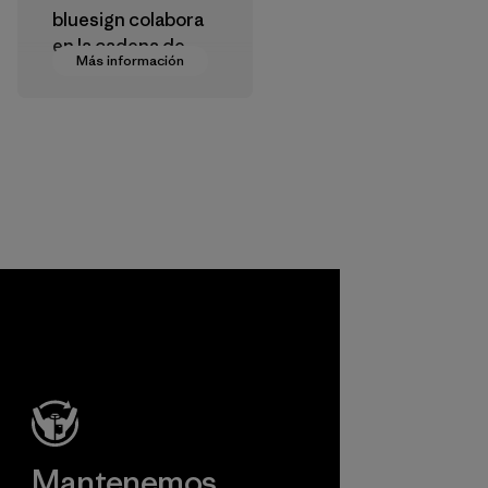
bluesign colabora
en la cadena de
Más información
suministro para
aprobar productos
que sean seguros
para el
medioambiente, las
personas que los
fabrican y los
consumidores.
Programa
Mantenemos