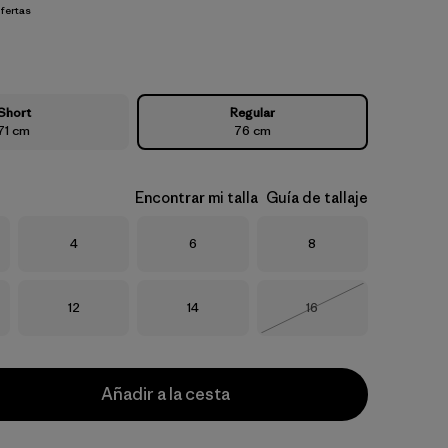
fertas
Short
Regular
71 cm
76 cm
Encontrar mi talla
Guía de tallaje
Talla
Talla
Talla
4
6
8
Talla
Talla
Talla
12
14
16
Agotado
Añadir a la cesta