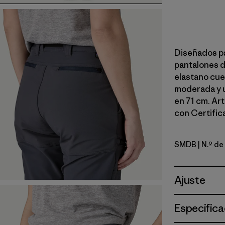
Diseñados par
pantalones d
elastano cue
moderada y u
en 71 cm. Ar
con Certifica
SMDB
| N.º de
Smolder B
Ajuste
Especifica