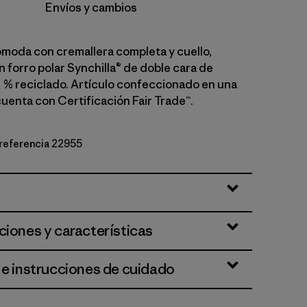
Envíos y cambios
oda con cremallera completa y cuello,
 forro polar Synchilla® de doble cara de
0 % reciclado. Artículo confeccionado en una
cuenta con Certificación Fair Trade™.
 referencia 22955
d
ciones y características
 e instrucciones de cuidado