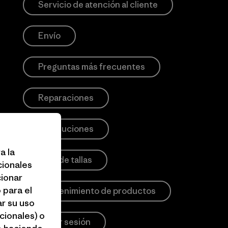
Servicio de atención al cliente
Envío
Preguntas más frecuentes
Reparaciones
Devoluciones
a la
Guía de tallas
cionales
cionar
 para el
Mantenimiento de productos
r su uso
cionales) o
Iniciar sesión