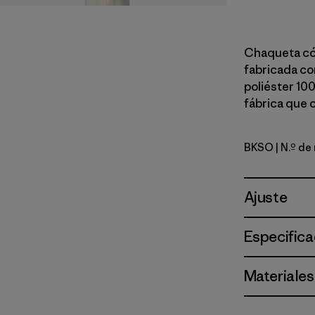
Chaqueta cóm
fabricada con
poliéster 10
fábrica que 
BKSO
| N.º de
Black Soli
Ajuste
Especifica
Materiales