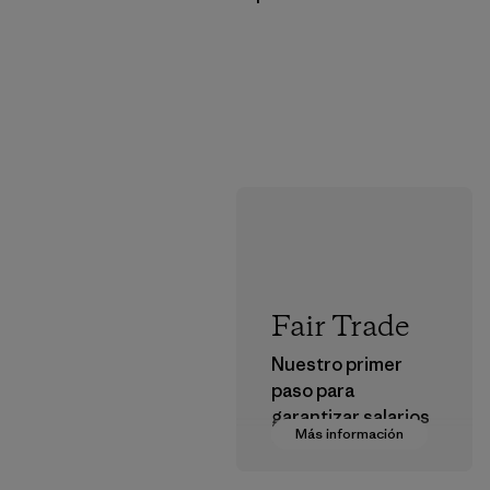
Fair Trade
Nuestro primer
paso para
garantizar salarios
Más información
dignos en nuestra
cadena de