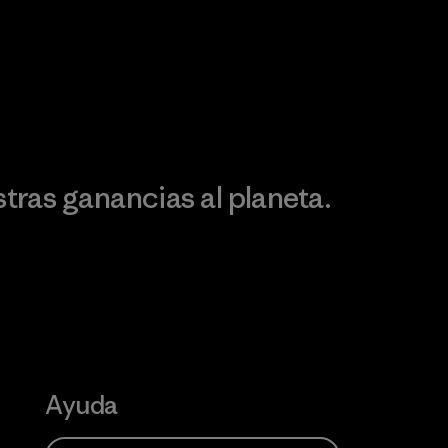
Visita Patagonia Action
Works
Descubre nuestra
ontribución
ras ganancias al planeta.
Ayuda