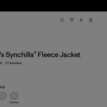
 Synchilla® Fleece Jacket
171
Reseñas
ción: 4.1 / 5
lid
Ofertas