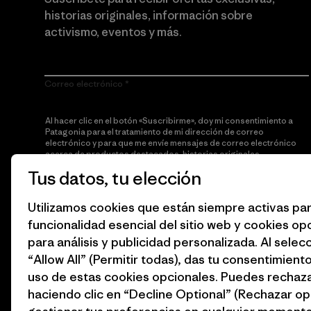
historias originales, información sobre
activismo, eventos y más.
Correo electrónico
Al hacer clic en el botón «Suscribirme», doy mi consentimiento a
Patagonia para el tratamiento de mi dirección de correo
electrónico y para que me envíe mensajes de correo electrónico
acerca de productos destacados, historias originales,
información sobre activismo, noticias de eventos y más de
Tus datos, tu elección
acuerdo con la
política de privacidad
de Patagonia.
Utilizamos cookies que están siempre activas par
Suscribirme
funcionalidad esencial del sitio web y cookies op
para análisis y publicidad personalizada. Al selec
“Allow All” (Permitir todas), das tu consentimiento
uso de estas cookies opcionales. Puedes rechaza
haciendo clic en “Decline Optional” (Rechazar op