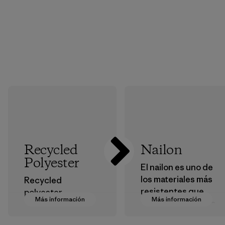
Recycled
Nailon
Polyester
El nailon es uno de
los materiales más
Recycled
resistentes que
polyester
Más información
Más información
usamos en nuestra
decreases our
ropa y
dependence on