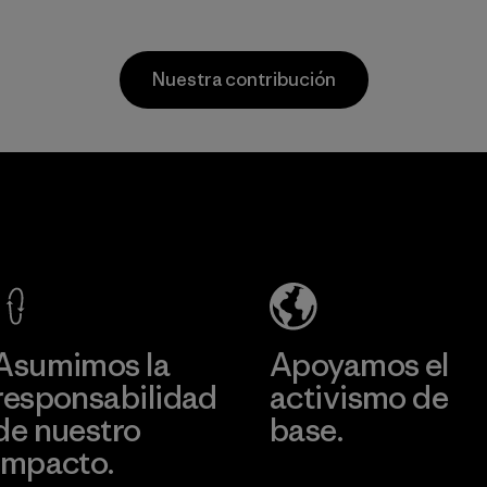
as discarded
hecho con redes
carpeting and
de pesca
postconsumer
desechadas y 100
Nuestra contribución
fishing nets.
% recicladas,
recogidas en
Material
comunidades
pesqueras de todo
ti
Formosa
Form
el mundo.
Taffeta Co.,
Textil
ier
Material
Ltd.
Factory
Material-supplier
mación
Más información
Más in
Asumimos la
Apoyamos el
responsabilidad
activismo de
de nuestro
base.
impacto.