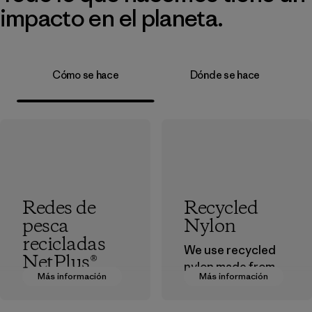
impacto en el planeta.
Cómo se hace
Dónde se hace
Redes de
Recycled
pesca
Nylon
recicladas
We use recycled
NetPlus®
nylon made from
Más información
Más información
postindustrial
El material
waste fiber, such
NetPlus® está