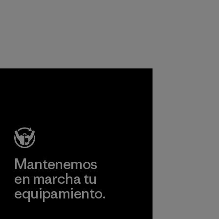
equipamiento. La
virgin petroleum-
mayoría de
based materials.
nuestros
Material
productos están
hechos con nailon
reciclado, lo que
reduce nuestra
osa
dependencia del
petróleo sin
sacrificar
rendimiento ni
durabilidad.
formación
Material
Mantenemos
en marcha tu
equipamiento.