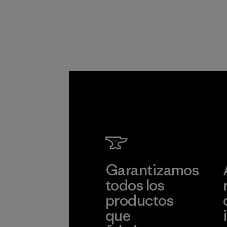
suministro.
Programa
Pettena
Material-suppl
Más infor
Garantizamos
todos los
productos
que