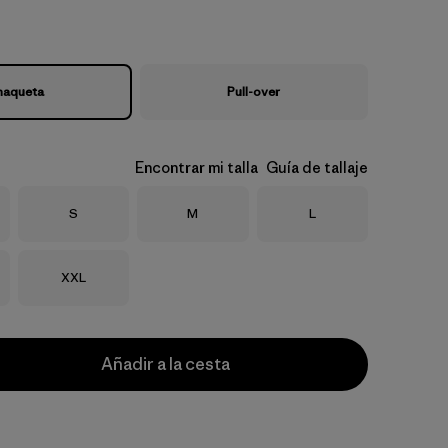
haqueta
Pull-over
Encontrar mi talla
Guía de tallaje
Talla
Talla
Talla
S
M
L
Talla
XXL
Añadir a la cesta