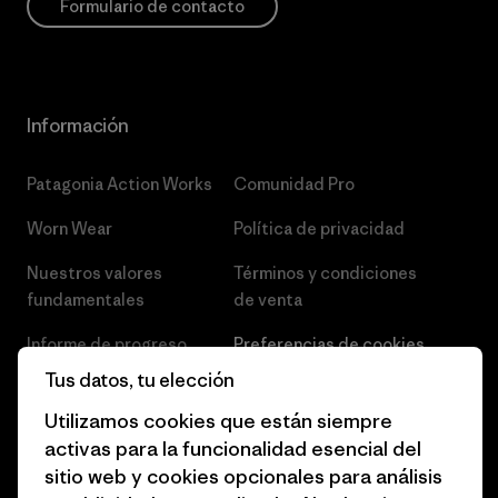
Formulario de contacto
Información
Patagonia Action Works
Comunidad Pro
Worn Wear
Política de privacidad
Nuestros valores
Términos y condiciones
fundamentales
de venta
Informe de progreso
Preferencias de cookies
Tus datos, tu elección
Business Unusual
Empleo
Utilizamos cookies que están siempre
Objetivos climáticos
Prensa
activas para la funcionalidad esencial del
sitio web y cookies opcionales para análisis
1% for the Planet
Programa para profesionales