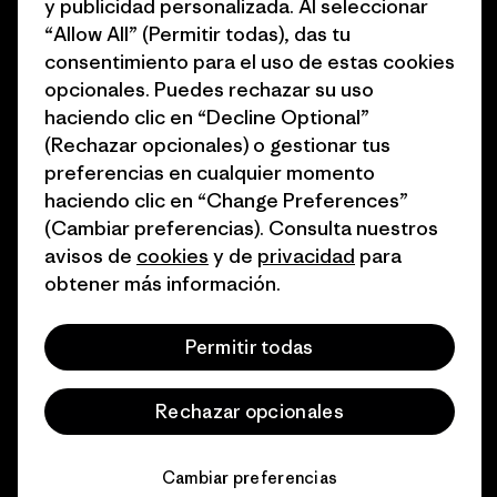
y publicidad personalizada. Al seleccionar
del sector
Cómo financiamos
“Allow All” (Permitir todas), das tu
Programa de afiliados
consentimiento para el uso de estas cookies
Tarjetas regalo
opcionales. Puedes rechazar su uso
Mapa del sitio Patagonia
Encuentra una tienda
haciendo clic en “Decline Optional”
España
(Rechazar opcionales) o gestionar tus
preferencias en cualquier momento
haciendo clic en “Change Preferences”
(Cambiar preferencias). Consulta nuestros
avisos de
cookies
y de
privacidad
para
© 2026 Patagonia, Inc. Todos los derechos reservados.
obtener más información.
Permitir todas
español
Rechazar opcionales
Cambiar preferencias