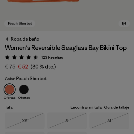
Ropa de baño
Women's Reversible Seaglass Bay Bikini Top
123
Reseñas
Puntuación: 4.5 / 5
€ 75
€ 52
(30 % dto.)
Peach Sherbet
Color
Peach Sherbet
Ofertas
Ofertas
Talla
Encontrar mi talla
Guía de tallaje
Talla
Talla
Talla
XS
S
M
Agotado
Agotado
Agotado