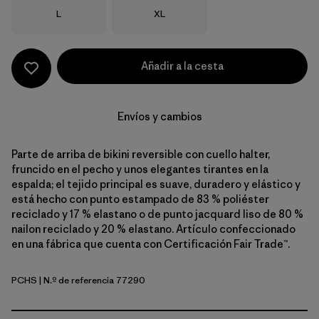
Talla
Talla
L
XL
Añadir a la cesta
Envíos y cambios
Parte de arriba de bikini reversible con cuello halter,
fruncido en el pecho y unos elegantes tirantes en la
espalda; el tejido principal es suave, duradero y elástico y
está hecho con punto estampado de 83 % poliéster
reciclado y 17 % elastano o de punto jacquard liso de 80 %
nailon reciclado y 20 % elastano. Artículo confeccionado
en una fábrica que cuenta con Certificación Fair Trade™.
PCHS
| N.º de referencia 77290
Peach Sherbet