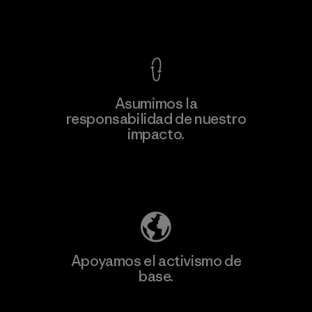
Ver Garantía Blindada
Asumimos la
Más
responsabilidad de nuestro
información
impacto.
Descubre nuestra contribución
Apoyamos el activismo de
base.