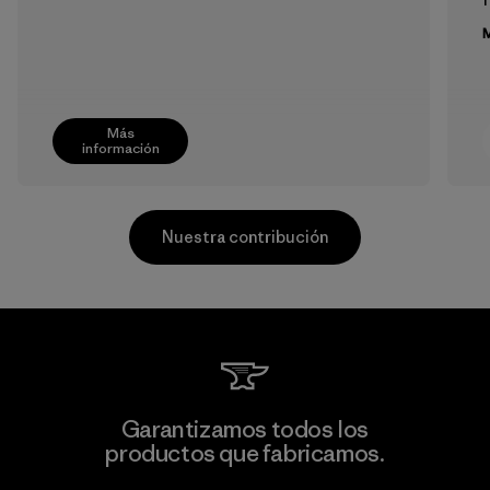
M
Más
información
Nuestra contribución
Supertex S.A.
Garantizamos todos los
productos que fabricamos.
Factory