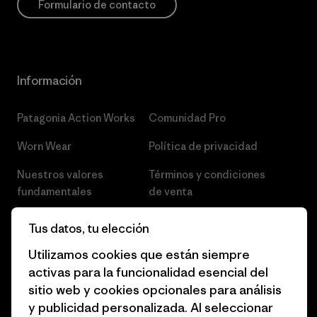
Formulario de contacto
Información
Patagonia Action Works
Comunidad Pro
Worn Wear
Política de privacidad
Nuestros valores
Términos y condiciones
fundamentales
de venta
Informe de progreso
Preferencias de cookies
Tus datos, tu elección
Business Unusual
Empleo
Utilizamos cookies que están siempre
activas para la funcionalidad esencial del
Objetivos climáticos
Prensa
sitio web y cookies opcionales para análisis
1% for the Planet
Programa para profesionales
y publicidad personalizada. Al seleccionar