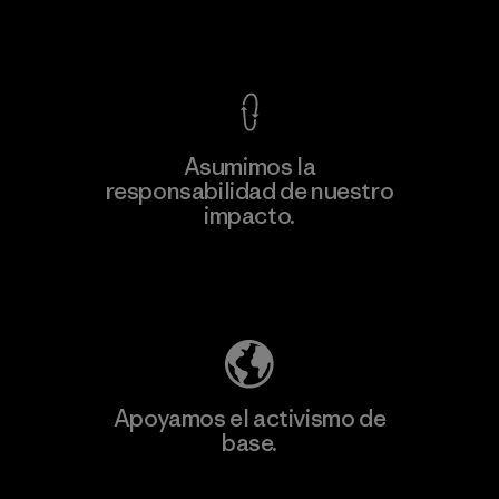
Ver Garantía Blindada
Asumimos la
Más
responsabilidad de nuestro
información
impacto.
Descubre nuestra contribución
Apoyamos el activismo de
base.