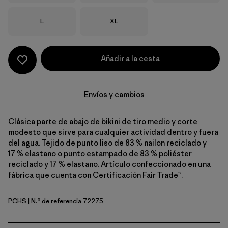
Talla
Talla
L
XL
Añadir a la cesta
Envíos y cambios
Clásica parte de abajo de bikini de tiro medio y corte
modesto que sirve para cualquier actividad dentro y fuera
del agua. Tejido de punto liso de 83 % nailon reciclado y
17 % elastano o punto estampado de 83 % poliéster
reciclado y 17 % elastano. Artículo confeccionado en una
fábrica que cuenta con Certificación Fair Trade™.
PCHS
| N.º de referencia 72275
Peach Sherbet