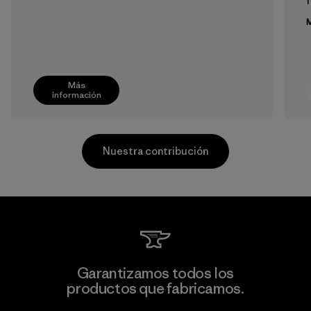
f
M
Más
información
Nuestra contribución
Supertex S.A.
Garantizamos todos los
productos que fabricamos.
Factory