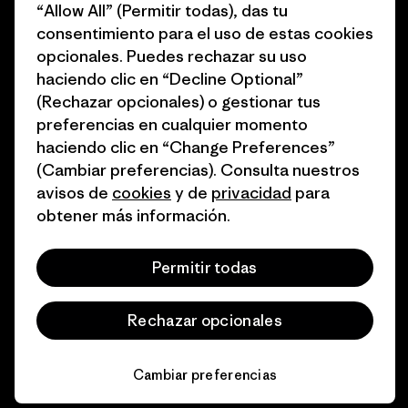
del sector
“Allow All” (Permitir todas), das tu
Cómo financiamos
consentimiento para el uso de estas cookies
Programa de afiliados
opcionales. Puedes rechazar su uso
Tarjetas regalo
haciendo clic en “Decline Optional”
Mapa del sitio Patagonia
Encuentra una tienda
(Rechazar opcionales) o gestionar tus
España
preferencias en cualquier momento
haciendo clic en “Change Preferences”
(Cambiar preferencias). Consulta nuestros
avisos de
cookies
y de
privacidad
para
obtener más información.
© 2026 Patagonia, Inc. Todos los derechos reservados.
Permitir todas
español
Rechazar opcionales
Cambiar preferencias