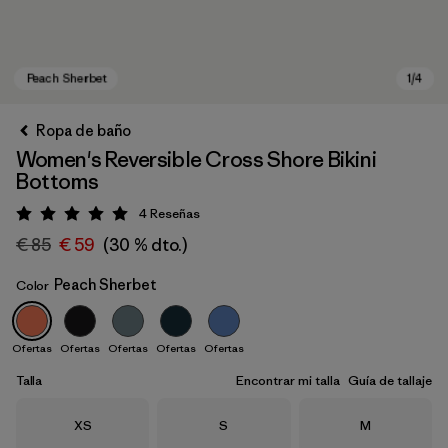
Ropa de baño
Women's Reversible Cross Shore Bikini
Bottoms
4
Reseñas
Puntuación: 5 / 5
€ 85
€ 59
(30 % dto.)
Peach Sherbet
Color
Peach Sherbet
Ofertas
Ofertas
Ofertas
Ofertas
Ofertas
Talla
Encontrar mi talla
Guía de tallaje
Talla
Talla
Talla
XS
S
M