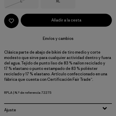
Talla
Talla
L
XL
Agotado
Añadir a la cesta
Envíos y cambios
Clásica parte de abajo de bikini de tiro medio y corte
modesto que sirve para cualquier actividad dentro y fuera
del agua. Tejido de punto liso de 83 % nailon reciclado y
17 % elastano o punto estampado de 83 % poliéster
reciclado y 17 % elastano. Artículo confeccionado en una
fábrica que cuenta con Certificación Fair Trade™.
RPLA
| N.º de referencia 72275
Ripple: Abundant Blue
Ajuste