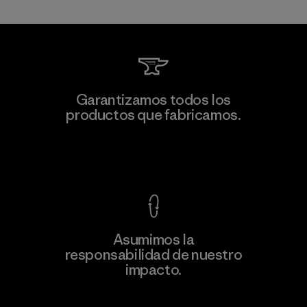
Supertex S.A.
Garantizamos todos los
productos que fabricamos.
Factory
Ver Garantía Blindada
Asumimos la
Más
responsabilidad de nuestro
información
impacto.