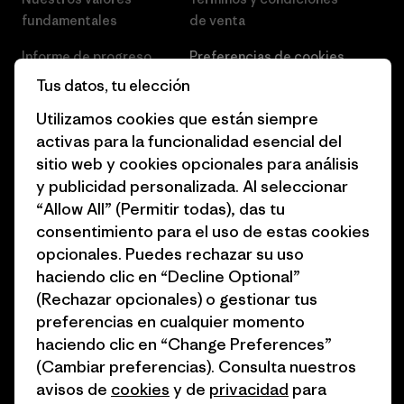
fundamentales
de venta
Informe de progreso
Preferencias de cookies
Tus datos, tu elección
Business Unusual
Empleo
Utilizamos cookies que están siempre
Objetivos climáticos
Prensa
activas para la funcionalidad esencial del
sitio web y cookies opcionales para análisis
1% for the Planet
Programa para profesionales
y publicidad personalizada. Al seleccionar
del sector
Cómo financiamos
“Allow All” (Permitir todas), das tu
Programa de afiliados
consentimiento para el uso de estas cookies
Tarjetas regalo
opcionales. Puedes rechazar su uso
Mapa del sitio Patagonia
Encuentra una tienda
haciendo clic en “Decline Optional”
España
(Rechazar opcionales) o gestionar tus
preferencias en cualquier momento
haciendo clic en “Change Preferences”
(Cambiar preferencias). Consulta nuestros
avisos de
cookies
y de
privacidad
para
© 2026 Patagonia, Inc. Todos los derechos reservados.