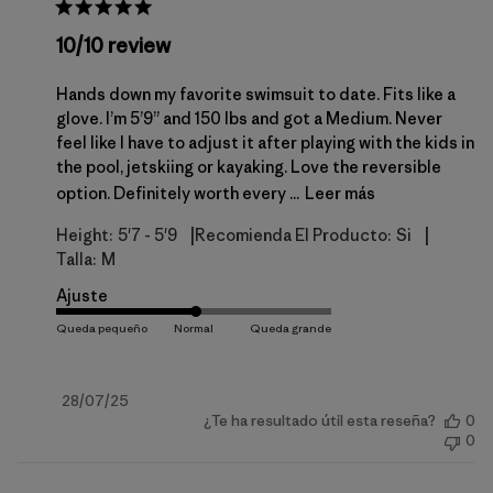
10/10 review
Hands down my favorite swimsuit to date. Fits like a
glove. I’m 5’9” and 150 lbs and got a Medium. Never
feel like I have to adjust it after playing with the kids in
the pool, jetskiing or kayaking. Love the reversible
option. Definitely worth every ...
Leer más
|
|
Height:
5'7 - 5'9
Recomienda El Producto:
Si
Talla:
M
Ajuste
Fecha
28/07/25
¿Te ha resultado útil esta reseña?
0
de
0
publicación