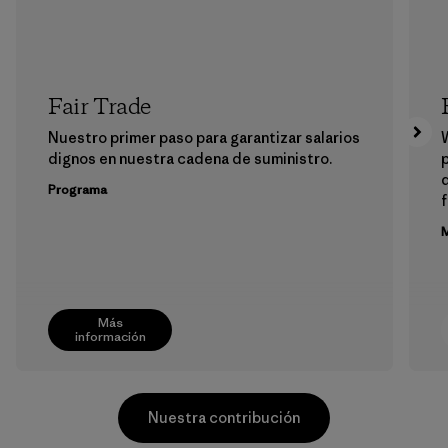
Fair Trade
Nuestro primer paso para garantizar salarios
dignos en nuestra cadena de suministro.
p
Programa
f
M
Más
información
Nuestra contribución