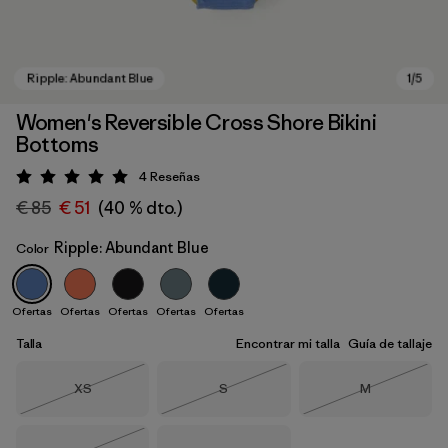
Women's Reversible Cross Shore Bikini
Bottoms
4
Reseñas
Puntuación: 5 / 5
€ 85
€ 51
(40 % dto.)
Ripple: Abundant Blue
Color
Ripple: Abundant Blue
Ofertas
Ofertas
Ofertas
Ofertas
Ofertas
Talla
Encontrar mi talla
Guía de tallaje
Talla
Talla
Talla
XS
S
M
Agotado
Agotado
Agotado