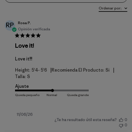
Ordenar por
:
Rosa P.
RP
Opinión verificada
Love it!
Love it!!!
|
|
Height:
5'4- 5'6
Recomienda El Producto:
Si
Talla:
S
Ajuste
Fecha
11/06/26
¿Te ha resultado útil esta reseña?
0
de
0
publicación