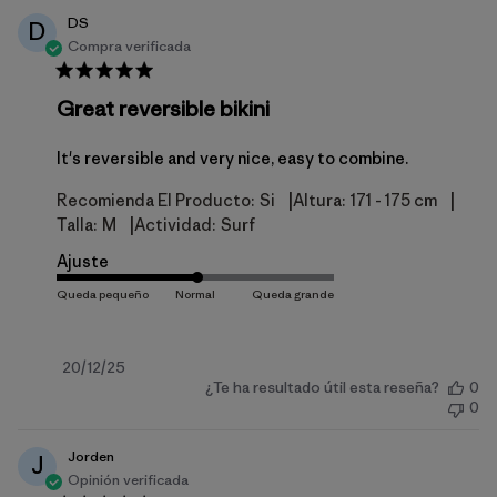
DS
D
Compra verificada
Great reversible bikini
It's reversible and very nice, easy to combine.
|
|
Recomienda El Producto:
Si
Altura:
171 - 175 cm
|
Talla:
M
Actividad:
Surf
Ajuste
Fecha
20/12/25
¿Te ha resultado útil esta reseña?
0
de
0
publicación
Jorden
J
Opinión verificada