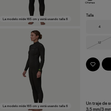
Ofertas
Talla
La modelo mide 165 cm y está usando talla 6
Talla
4
Talla
12
Agotad
Un traje de s
La modelo mide 165 cm y está usando talla 6
3,5 mm/3 mm,