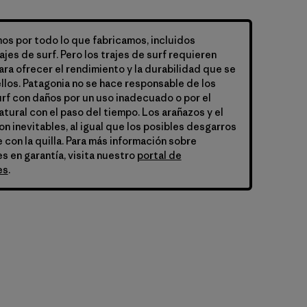
s por todo lo que fabricamos, incluidos
ajes de surf. Pero los trajes de surf requieren
ra ofrecer el rendimiento y la durabilidad que se
llos. Patagonia no se hace responsable de los
urf con daños por un uso inadecuado o por el
tural con el paso del tiempo. Los arañazos y el
n inevitables, al igual que los posibles desgarros
e con la quilla. Para más información sobre
s en garantía, visita nuestro
portal de
es
.