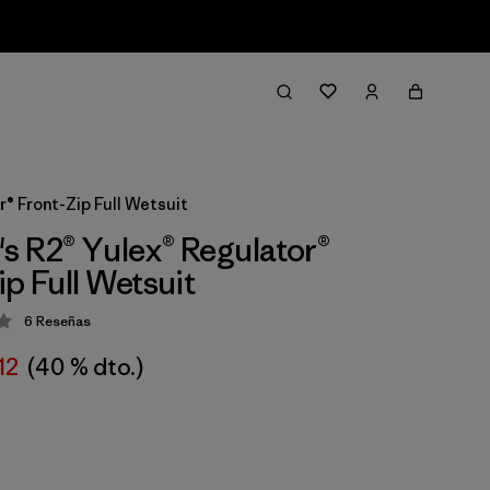
® Front-Zip Full Wetsuit
 R2® Yulex® Regulator®
ip Full Wetsuit
6
Reseñas
ción: 3.5 / 5
12
(40 % dto.)