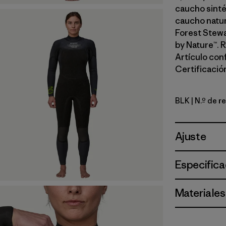
caucho sinté
caucho natur
Forest Stewa
by Nature™. 
Artículo con
Certificación
BLK
| N.º de 
Black
Ajuste
Especifica
Materiales