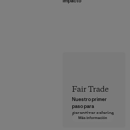
Impacto
Fair Trade
Nuestro primer
paso para
garantizar salarios
Más información
dignos en nuestra
cadena de