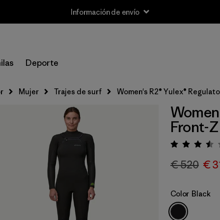
Información de envío
ilas
Deporte
r
Mujer
Trajes de surf
Women's R2® Yulex® Regulator
Women's
Front-Z
Puntua
€ 520
€ 3
Color
Black