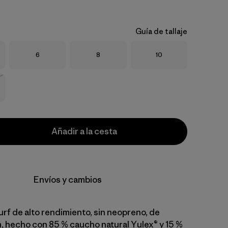
Guía de tallaje
Talla
Talla
Talla
6
8
10
o
Añadir a la cesta
Envíos y cambios
urf de alto rendimiento, sin neopreno, de
 hecho con 85 % caucho natural Yulex® y 15 %