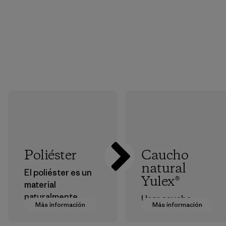
Poliéster
Caucho
natural
El poliéster es un
Yulex®
material
naturalmente
Usar caucho
Más información
Más información
hidrófugo
natural
resistente a las
procedente de