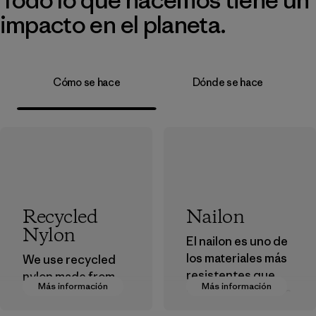
impacto en el planeta.
Cómo se hace
Dónde se hace
Recycled
Nailon
Nylon
El nailon es uno de
los materiales más
We use recycled
resistentes que
nylon made from
Más información
Más información
usamos en nuestra
postindustrial
ropa y
waste fiber, such