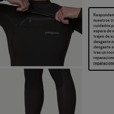
Respondemo
nuestros tr
cuidados pa
espera de e
trajes de s
desgaste na
desgaste so
tras un roc
reparacione
reparacion