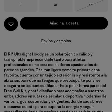
Talla
Talla
Talla
L
XL
XXL
Agotado
Añadir a la cesta
Envíos y cambios
El R1® Ultralight Hoody es un polar técnico cálido y
transpirable, imprescindible tanto para atletas
profesionales como para escaladores apasionados de
paredes grandes. Casi tan ligero como tu primera capa
favorita, cuenta con un tejido exterior liso y resistente a la
abrasión, para que no tengas que preocuparte por si se
desgarra en las puntas afiladas. Este polar forma parte del
Free Wall Kit, y está diseñado para acompañar a nuestros
embajadores en rutas de escalada deportiva modernas de
varios largos, sostenidas y exigentes, donde cada breve
descanso cuenta para recuperar la energía y seguir
ascendiendo. Artículo confeccionado en una fábrica que