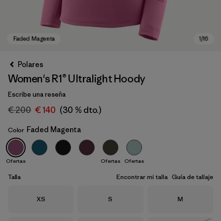
Polares
Women's R1® Ultralight Hoody
Escribe una reseña
€ 200
€ 140
(30 % dto.)
Faded Magenta
Color
Faded Magenta
Ofertas
Ofertas
Ofertas
Talla
Encontrar mi talla
Guía de tallaje
Talla
Talla
Talla
XS
S
M