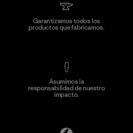
Teijin Frontier Co., Ltd.
Garantizamos todos los
productos que fabricamos.
Material-supplier
F
Ver Garantía Blindada
Asumimos la
Más
responsabilidad de nuestro
información
impacto.
Descubre nuestra contribución