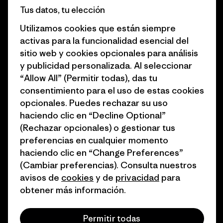
Tus datos, tu elección
Business Unusual
Empleo
Utilizamos cookies que están siempre
Objetivos climáticos
Prensa
activas para la funcionalidad esencial del
sitio web y cookies opcionales para análisis
1% for the Planet
Programa para profesionales
y publicidad personalizada. Al seleccionar
del sector
Cómo financiamos
“Allow All” (Permitir todas), das tu
Programa de afiliados
consentimiento para el uso de estas cookies
Tarjetas regalo
opcionales. Puedes rechazar su uso
Mapa del sitio Patagonia
Encuentra una tienda
haciendo clic en “Decline Optional”
España
(Rechazar opcionales) o gestionar tus
preferencias en cualquier momento
haciendo clic en “Change Preferences”
(Cambiar preferencias). Consulta nuestros
avisos de
cookies
y de
privacidad
para
© 2026 Patagonia, Inc. Todos los derechos reservados.
obtener más información.
Permitir todas