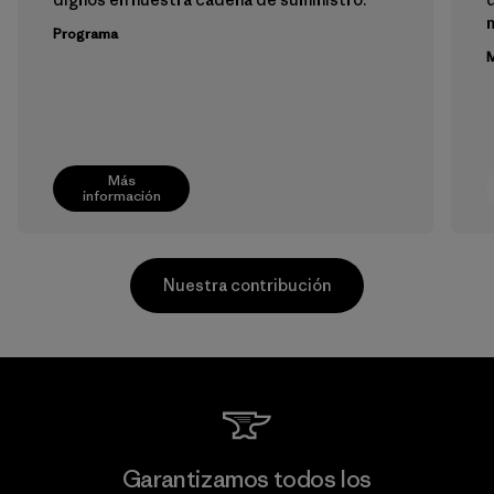
m
Programa
M
Más
información
Nuestra contribución
Supertex S.A.
Garantizamos todos los