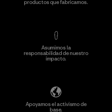
productos que fabricamos.
Factory
Ver Garantía Blindada
Asumimos la
Más
responsabilidad de nuestro
información
impacto.
Descubre nuestra contribución
Apoyamos el activismo de
base.