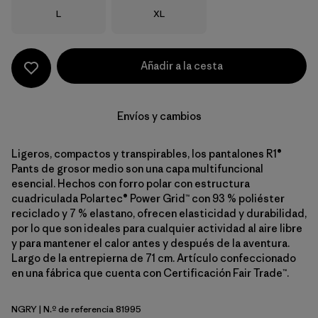
Talla
Talla
L
XL
Añadir a la cesta
Envíos y cambios
Ligeros, compactos y transpirables, los pantalones R1®
Pants de grosor medio son una capa multifuncional
esencial. Hechos con forro polar con estructura
cuadriculada Polartec® Power Grid™ con 93 % poliéster
reciclado y 7 % elastano, ofrecen elasticidad y durabilidad,
por lo que son ideales para cualquier actividad al aire libre
y para mantener el calor antes y después de la aventura.
Largo de la entrepierna de 71 cm. Artículo confeccionado
en una fábrica que cuenta con Certificación Fair Trade™.
NGRY
| N.º de referencia 81995
Noble Grey