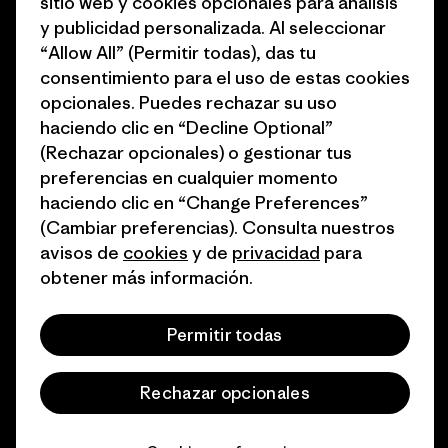
sitio web y cookies opcionales para análisis
1% for the Planet
Programa para profesionales
y publicidad personalizada. Al seleccionar
del sector
“Allow All” (Permitir todas), das tu
Cómo financiamos
consentimiento para el uso de estas cookies
Programa de afiliados
opcionales. Puedes rechazar su uso
Tarjetas regalo
haciendo clic en “Decline Optional”
Mapa del sitio Patagonia
Encuentra una tienda
(Rechazar opcionales) o gestionar tus
España
preferencias en cualquier momento
haciendo clic en “Change Preferences”
(Cambiar preferencias). Consulta nuestros
avisos de
cookies
y de
privacidad
para
obtener más información.
© 2026 Patagonia, Inc. Todos los derechos reservados.
Permitir todas
español
Rechazar opcionales