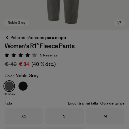
Polares técnicos para mujer
Women's R1® Fleece Pants
5
Reseñas
Puntuación: 4.2 / 5
€ 140
€ 84
(40 % dto.)
Noble Grey
Color
Noble Grey
Ofertas
Talla
Encontrar mi talla
Guía de tallaje
Talla
Talla
Talla
XS
S
M