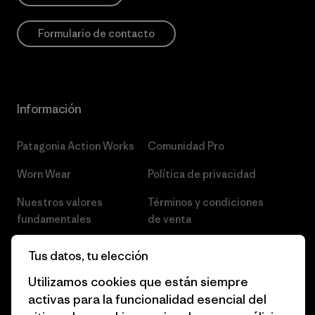
Formulario de contacto
Información
Patagonia Action Works
Comunidad Pro
Worn Wear
Política de privacidad
Nuestros valores
Términos y condiciones
fundamentales
de venta
Informe de progreso
Preferencias de cookies
Tus datos, tu elección
Business Unusual
Empleo
Utilizamos cookies que están siempre
activas para la funcionalidad esencial del
Objetivos climáticos
Prensa