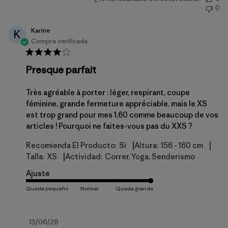
de
0
publicación
Karine
K
Compra verificada
Presque parfait
Très agréable à porter : léger, respirant, coupe
féminine, grande fermeture appréciable, mais le XS
est trop grand pour mes 1,60 comme beaucoup de vos
articles ! Pourquoi ne faites-vous pas du XXS ?
|
|
Recomienda El Producto:
Si
Altura:
156 - 160 cm
|
Talla:
XS
Actividad:
Correr, Yoga, Senderismo
Ajuste
Fecha
13/06/26