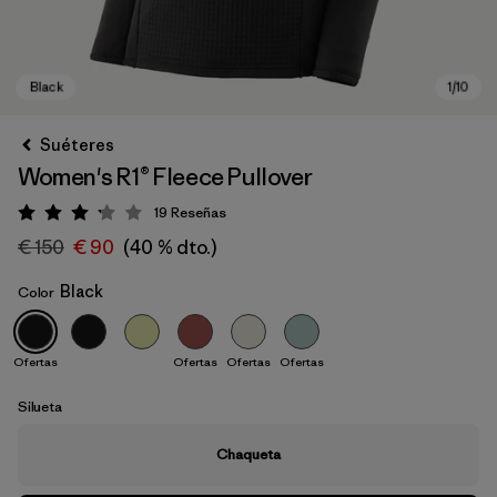
Suéteres
Women's R1® Fleece Pullover
19
Reseñas
Puntuación: 3.2 / 5
€ 150
€ 90
(40 % dto.)
Black
Color
Black
Ofertas
Ofertas
Ofertas
Ofertas
Silueta
Chaqueta