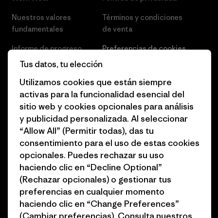
Nuestros valores
Términos y condiciones
fundamentales
de venta
Informe de progreso
Preferencias de cookies
Tus datos, tu elección
Business Unusual
Empleo
Utilizamos cookies que están siempre
Objetivos climáticos
Prensa
activas para la funcionalidad esencial del
sitio web y cookies opcionales para análisis
1% for the Planet
Programa para profesionales
y publicidad personalizada. Al seleccionar
del sector
Cómo financiamos
“Allow All” (Permitir todas), das tu
Programa de afiliados
consentimiento para el uso de estas cookies
Tarjetas regalo
opcionales. Puedes rechazar su uso
Mapa del sitio Patagonia
Encuentra una tienda
haciendo clic en “Decline Optional”
España
(Rechazar opcionales) o gestionar tus
preferencias en cualquier momento
haciendo clic en “Change Preferences”
(Cambiar preferencias). Consulta nuestros