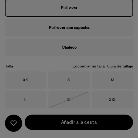
Pull-over
Pull-over con capucha
Chaleco
Talla
Encontrar mi talla
Guía de tallaje
Talla
Talla
Talla
XS
S
M
Talla
Talla
Talla
L
XL
XXL
Agotado
Añadir a la cesta