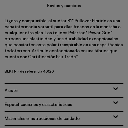
Envíos y cambios
Ligero y comprimible, el suéter R1® Pullover híbrido es una
capa intermedia versátil para días frescos en la montaña o
cualquier otro plan. Los tejidos Polartec® Power Grid™
ofrecen una elasticidad y una durabilidad excepcionales
que convierten este polar transpirable en una capa técnica
todoterreno. Artículo confeccionado en una fábrica que
cuenta con Certificación Fair Trade™.
BLK
| N.º de referencia 40120
Black
Ajuste
Especificaciones y características
Materiales e instrucciones de cuidado