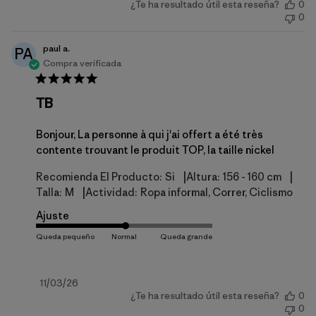
¿Te ha resultado útil esta reseña?
0
de
0
publicación
paul a.
PA
Compra verificada
TB
Bonjour, La personne à qui j'ai offert a été très
contente trouvant le produit TOP, la taille nickel
|
|
Recomienda El Producto:
Si
Altura:
156 - 160 cm
|
Talla:
M
Actividad:
Ropa informal, Correr, Ciclismo
Ajuste
Fecha
11/03/26
¿Te ha resultado útil esta reseña?
0
de
0
publicación