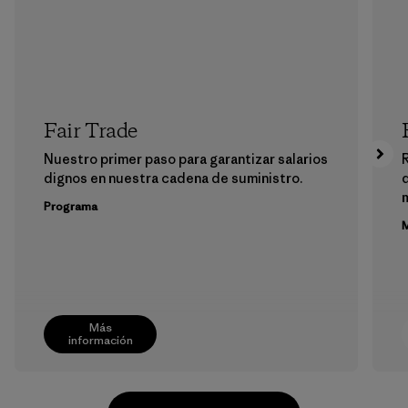
Fair Trade
Nuestro primer paso para garantizar salarios
dignos en nuestra cadena de suministro.
m
Programa
M
Más
información