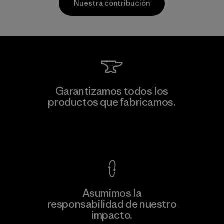
Nuestra contribución
Supertex S.A.
Garantizamos todos los
productos que fabricamos.
Factory
M
Ver Garantía Blindada
Asumimos la
Más
responsabilidad de nuestro
información
impacto.