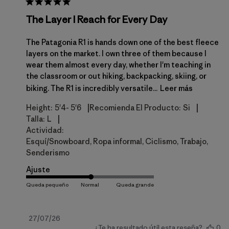
The Layer I Reach for Every Day
The Patagonia R1 is hands down one of the best fleece
layers on the market. I own three of them because I
wear them almost every day, whether I'm teaching in
the classroom or out hiking, backpacking, skiing, or
biking. The R1 is incredibly versatile...
Leer más
|
|
Height:
5'4- 5'6
Recomienda El Producto:
Si
|
Talla:
L
Actividad:
Esquí/Snowboard, Ropa informal, Ciclismo, Trabajo,
Senderismo
Ajuste
Fecha
27/07/26
¿Te ha resultado útil esta reseña?
0