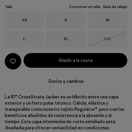
Talla
Encontrar mi talla
Guía de tallaje
Talla
Talla
Talla
XS
S
M
Talla
Talla
Talla
L
XL
XXL
Agotado
Añadir a la cesta
Envíos y cambios
La R1® CrossStrata Jacket es un híbrido entre una capa
exterior y un forro polar técnico. Cálida, elástica y
transpirable como nuestro tejido Regulator®, pero con los
beneficios añadidos de resistencia a la abrasión y al
tiempo. Esta capa intermedia de corte entallado está
diseñada para ofrecer versatilidad en condiciones