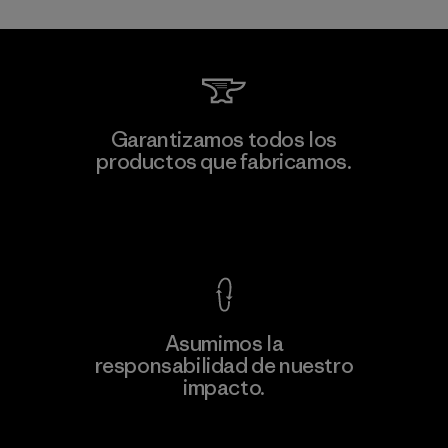
Manufacturing Sportswear Joint
Garantizamos todos los
Stock Company - Thai Binh
productos que fabricamos.
M
Branch
Factory
Ver Garantía Blindada
Asumimos la
Más
responsabilidad de nuestro
información
impacto.
Descubre nuestra contribución