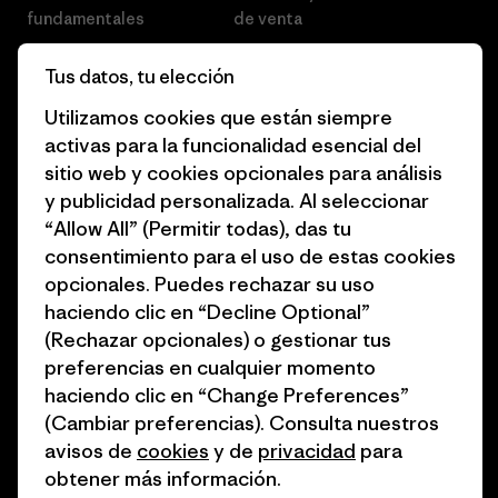
fundamentales
de venta
Informe de progreso
Preferencias de cookies
Tus datos, tu elección
Business Unusual
Empleo
Utilizamos cookies que están siempre
activas para la funcionalidad esencial del
Objetivos climáticos
Prensa
sitio web y cookies opcionales para análisis
1% for the Planet
Programa para profesionales
y publicidad personalizada. Al seleccionar
del sector
“Allow All” (Permitir todas), das tu
Cómo financiamos
consentimiento para el uso de estas cookies
Programa de afiliados
opcionales. Puedes rechazar su uso
Tarjetas regalo
haciendo clic en “Decline Optional”
Mapa del sitio Patagonia
Encuentra una tienda
(Rechazar opcionales) o gestionar tus
España
preferencias en cualquier momento
haciendo clic en “Change Preferences”
(Cambiar preferencias). Consulta nuestros
avisos de
cookies
y de
privacidad
para
obtener más información.
© 2026 Patagonia, Inc. Todos los derechos reservados.