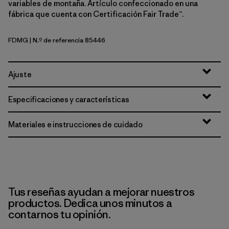
variables de montaña. Artículo confeccionado en una
fábrica que cuenta con Certificación Fair Trade™.
FDMG
| N.º de referencia 85446
Faded Magenta
Ajuste
Especificaciones y características
Materiales e instrucciones de cuidado
Tus reseñas ayudan a mejorar nuestros
productos. Dedica unos minutos a
contarnos tu opinión.