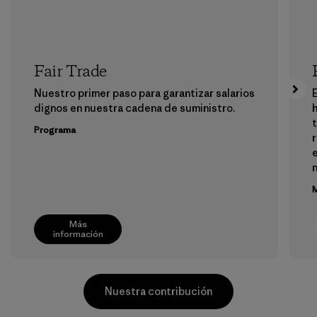
Fair Trade
Nuestro primer paso para garantizar salarios
E
dignos en nuestra cadena de suministro.
h
Programa
e
M
Más
información
Nuestra contribución