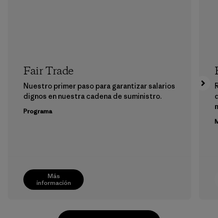
Fair Trade
Nuestro primer paso para garantizar salarios
dignos en nuestra cadena de suministro.
m
Programa
M
Más
información