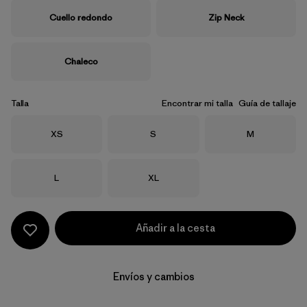
Cuello redondo
Zip Neck
Chaleco
Talla
Encontrar mi talla
Guía de tallaje
Talla
Talla
Talla
XS
S
M
Talla
Talla
L
XL
Añadir a la cesta
Envíos y cambios