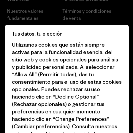
Nuestros valores
Términos y condiciones
fundamentales
de venta
Informe de progreso
Preferencias de cookies
Tus datos, tu elección
Business Unusual
Empleo
Utilizamos cookies que están siempre
activas para la funcionalidad esencial del
Objetivos climáticos
Prensa
sitio web y cookies opcionales para análisis
1% for the Planet
Programa para profesionales
y publicidad personalizada. Al seleccionar
del sector
“Allow All” (Permitir todas), das tu
Cómo financiamos
consentimiento para el uso de estas cookies
Programa de afiliados
opcionales. Puedes rechazar su uso
Tarjetas regalo
haciendo clic en “Decline Optional”
Mapa del sitio Patagonia
Encuentra una tienda
(Rechazar opcionales) o gestionar tus
España
preferencias en cualquier momento
haciendo clic en “Change Preferences”
(Cambiar preferencias). Consulta nuestros