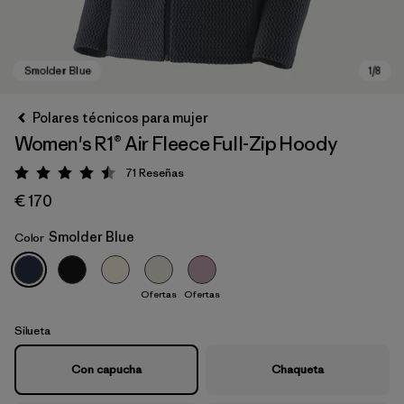
Polares técnicos para mujer
Women's R1® Air Fleece Full-Zip Hoody
71
Reseñas
Puntuación: 4.5 / 5
€ 170
Smolder Blue
Color
Smolder Blue
Ofertas
Ofertas
Silueta
Con capucha
Chaqueta