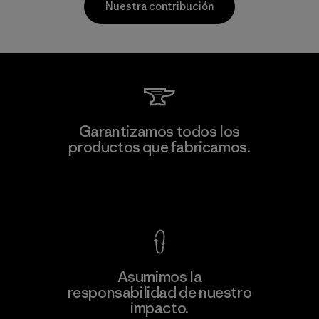
Nuestra contribución
Kingwhale Industries Corp.
Garantizamos todos los
productos que fabricamos.
Material-supplier
F
Ver Garantía Blindada
Asumimos la
Más
responsabilidad de nuestro
información
impacto.