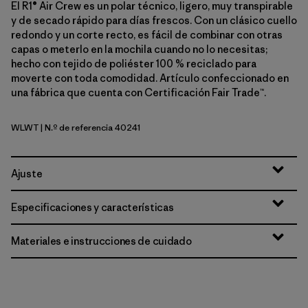
El R1® Air Crew es un polar técnico, ligero, muy transpirable
y de secado rápido para días frescos. Con un clásico cuello
redondo y un corte recto, es fácil de combinar con otras
capas o meterlo en la mochila cuando no lo necesitas;
hecho con tejido de poliéster 100 % reciclado para
moverte con toda comodidad. Artículo confeccionado en
una fábrica que cuenta con Certificación Fair Trade™.
WLWT
| N.º de referencia 40241
Wool White
Ajuste
Especificaciones y características
Materiales e instrucciones de cuidado