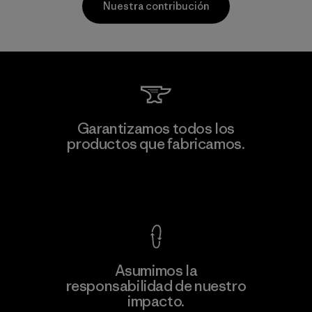
Nuestra contribución
MAS Arya 2
Garantizamos todos los
productos que fabricamos.
Factory
M
Ver Garantía Blindada
Asumimos la
Más
responsabilidad de nuestro
información
impacto.