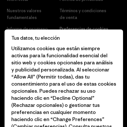
Nuestros valores
Términos y condiciones
fundamentales
de venta
Informe de progreso
Preferencias de cookies
Tus datos, tu elección
Business Unusual
Empleo
Utilizamos cookies que están siempre
Objetivos climáticos
Prensa
activas para la funcionalidad esencial del
sitio web y cookies opcionales para análisis
1% for the Planet
Programa para profesionales
y publicidad personalizada. Al seleccionar
del sector
Cómo financiamos
“Allow All” (Permitir todas), das tu
Programa de afiliados
consentimiento para el uso de estas cookies
Tarjetas regalo
opcionales. Puedes rechazar su uso
Mapa del sitio Patagonia
Encuentra una tienda
haciendo clic en “Decline Optional”
España
(Rechazar opcionales) o gestionar tus
preferencias en cualquier momento
haciendo clic en “Change Preferences”
(Cambiar preferencias). Consulta nuestros