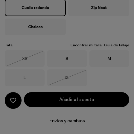
Cuello redondo
Zip Neck
Chaleco
Talla
Encontrar mi talla
Guía de tallaje
Talla
Talla
Talla
XS
S
M
Agotado
Talla
Talla
L
XL
Agotado
Añadir a la cesta
Envíos y cambios