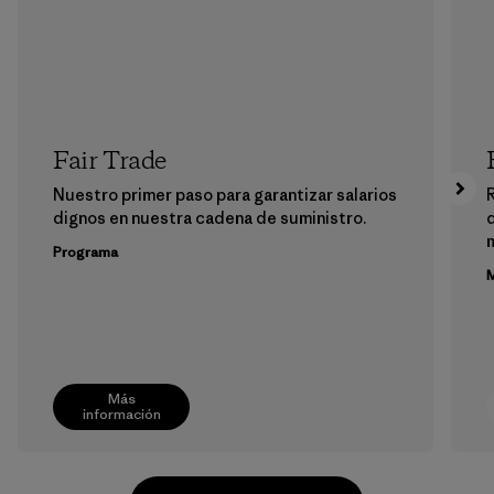
Fair Trade
Nuestro primer paso para garantizar salarios
dignos en nuestra cadena de suministro.
m
Programa
M
Más
información