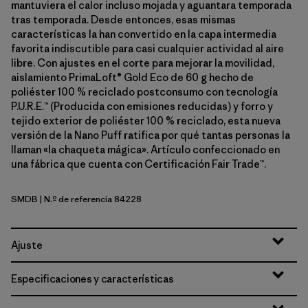
mantuviera el calor incluso mojada y aguantara temporada
tras temporada. Desde entonces, esas mismas
características la han convertido en la capa intermedia
favorita indiscutible para casi cualquier actividad al aire
libre. Con ajustes en el corte para mejorar la movilidad,
aislamiento PrimaLoft® Gold Eco de 60 g hecho de
poliéster 100 % reciclado postconsumo con tecnología
P.U.R.E.™ (Producida con emisiones reducidas) y forro y
tejido exterior de poliéster 100 % reciclado, esta nueva
versión de la Nano Puff ratifica por qué tantas personas la
llaman «la chaqueta mágica». Artículo confeccionado en
una fábrica que cuenta con Certificación Fair Trade™.
SMDB
| N.º de referencia 84228
Smolder Blue
Ajuste
Especificaciones y características