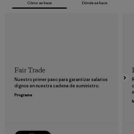
Cómo se hace
Dónde se hace
Fair Trade
Nuestro primer paso para garantizar salarios
dignos en nuestra cadena de suministro.
m
Programa
M