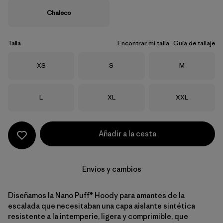
Chaleco
Talla
Encontrar mi talla
Guía de tallaje
Talla
Talla
Talla
XS
S
M
Talla
Talla
Talla
L
XL
XXL
Añadir a la cesta
Envíos y cambios
Diseñamos la Nano Puff® Hoody para amantes de la
escalada que necesitaban una capa aislante sintética
resistente a la intemperie, ligera y comprimible, que