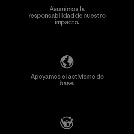
Asumimos la
Más
responsabilidad de nuestro
información
impacto.
Descubre nuestra contribución
Apoyamos el activismo de
base.
Visita Patagonia Action Works