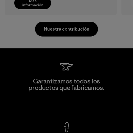
Más
información
Nuestra contribución
Kwang Viet Garment Co., Ltd
Garantizamos todos los
productos que fabricamos.
Factory
M
Ver Garantía Blindada