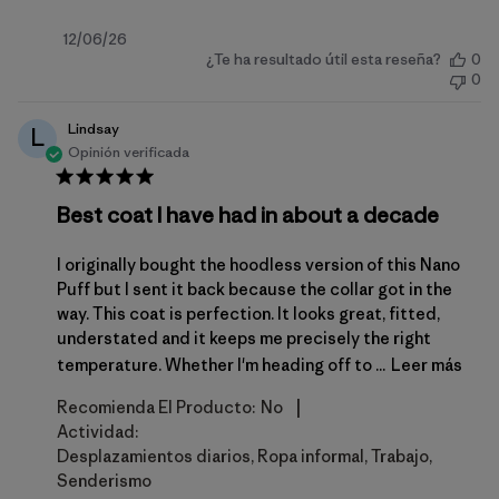
Fecha
12/06/26
¿Te ha resultado útil esta reseña?
0
de
0
publicación
Lindsay
L
Opinión verificada
Best coat I have had in about a decade
I originally bought the hoodless version of this Nano
Puff but I sent it back because the collar got in the
way. This coat is perfection. It looks great, fitted,
understated and it keeps me precisely the right
temperature. Whether I'm heading off to ...
Leer más
|
Recomienda El Producto:
No
Actividad:
Desplazamientos diarios, Ropa informal, Trabajo,
Senderismo