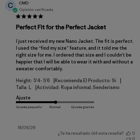
CMD
C
Opinión verificada
Perfect Fit for the Perfect Jacket
I just received my new Nano Jacket. The fit is perfect.
I used the “find my size” feature, and it told me the
right size for me. I ordered that size and I couldn’t be
happier that I will be able to wear it with and without a
sweater comfortably.
|
|
Height:
5'4- 5'6
Recomienda El Producto:
Si
|
Talla:
L
Actividad:
Ropa informal, Senderismo
Ajuste
Fecha
18/06/26
¿Te ha resultado útil esta reseña?
0
de
0