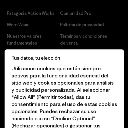
Patagonia Action Works
Comunidad Pro
Worn Wear
Política de privacidad
Nuestros valores
Términos y condiciones
fundamentales
de venta
Informe de progreso
Preferencias de cookies
Tus datos, tu elección
Business Unusual
Empleo
Utilizamos cookies que están siempre
activas para la funcionalidad esencial del
Objetivos climáticos
Prensa
sitio web y cookies opcionales para análisis
1% for the Planet
Programa para profesionales
y publicidad personalizada. Al seleccionar
del sector
“Allow All” (Permitir todas), das tu
Cómo financiamos
consentimiento para el uso de estas cookies
Programa de afiliados
opcionales. Puedes rechazar su uso
Tarjetas regalo
haciendo clic en “Decline Optional”
Mapa del sitio Patagonia
Encuentra una tienda
(Rechazar opcionales) o gestionar tus
España