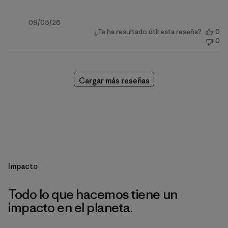
Fecha
09/05/26
¿Te ha resultado útil esta reseña?
0
de
0
publicación
Cargar más reseñas
Impacto
Todo lo que hacemos tiene un
impacto en el planeta.