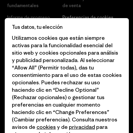
fundamentales
de venta
Informe de progreso
Preferencias de cookies
Tus datos, tu elección
Business Unusual
Empleo
Utilizamos cookies que están siempre
Objetivos climáticos
Prensa
activas para la funcionalidad esencial del
sitio web y cookies opcionales para análisis
1% for the Planet
Programa para profesionales
y publicidad personalizada. Al seleccionar
del sector
Cómo financiamos
“Allow All” (Permitir todas), das tu
Programa de afiliados
consentimiento para el uso de estas cookies
Tarjetas regalo
opcionales. Puedes rechazar su uso
Mapa del sitio Patagonia
Encuentra una tienda
haciendo clic en “Decline Optional”
España
(Rechazar opcionales) o gestionar tus
preferencias en cualquier momento
haciendo clic en “Change Preferences”
(Cambiar preferencias). Consulta nuestros
avisos de
cookies
y de
privacidad
para
© 2026 Patagonia, Inc. Todos los derechos reservados.