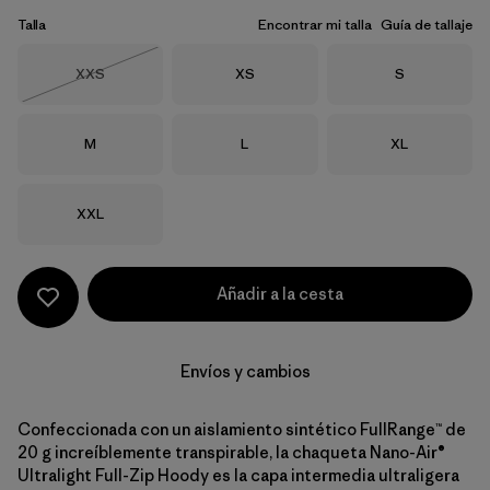
Talla
Encontrar mi talla
Guía de tallaje
Talla
Talla
Talla
XXS
XS
S
Agotado
Talla
Talla
Talla
M
L
XL
Talla
XXL
Añadir a la cesta
Envíos y cambios
Confeccionada con un aislamiento sintético FullRange™ de
20 g increíblemente transpirable, la chaqueta Nano-Air®
Ultralight Full-Zip Hoody es la capa intermedia ultraligera