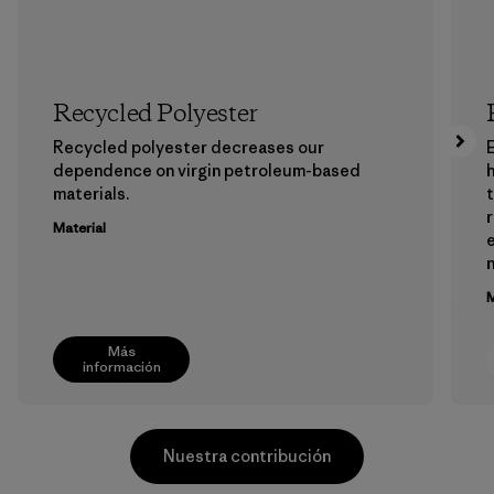
Recycled Polyester
Recycled polyester decreases our
E
dependence on virgin petroleum-based
h
materials.
Material
e
M
Más
información
Nuestra contribución