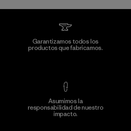
Teijin Frontier Co., Ltd.
Garantizamos todos los
productos que fabricamos.
Material-supplier
F
Ver Garantía Blindada
Asumimos la
Más
responsabilidad de nuestro
información
impacto.