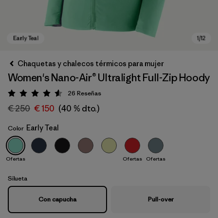
Chaquetas y chalecos térmicos para mujer
Women's Nano-Air® Ultralight Full-Zip Hoody
26
Reseñas
Puntuación: 4.6 / 5
€ 250
€ 150
(40 % dto.)
Early Teal
Color
Early Teal
Ofertas
Ofertas
Ofertas
Silueta
Con capucha
Pull-over