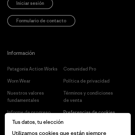
Iniciar sesión
Formulario de contacto
Información
Patagonia Action Works
Comunidad Pro
Worn Wear
Política de privacidad
Nuestros valores
Términos y condiciones
fundamentales
de venta
Informe de progreso
Preferencias de cookies
Tus datos, tu elección
Business Unusual
Empleo
Utilizamos cookies que están siempre