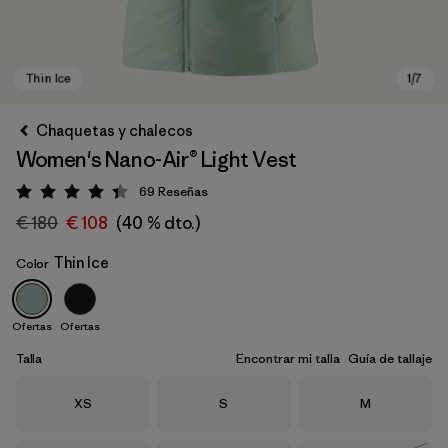
Chaquetas y chalecos
Women's Nano-Air® Light Vest
69
Reseñas
Puntuación: 4.4 / 5
€ 180
€ 108
(40 % dto.)
Thin Ice
Color
Thin Ice
Ofertas
Ofertas
Talla
Encontrar mi talla
Guía de tallaje
Talla
Talla
Talla
XS
S
M