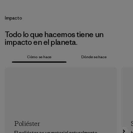
Impacto
Todo lo que hacemos tiene un
impacto en el planeta.
Cómo se hace
Dónde se hace
Poliéster
El poliéster es un material naturalmente
b