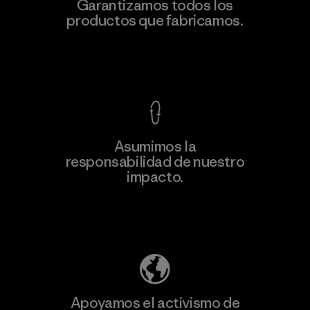
Atlanta Garment Manufacturing
Garantizamos todos los
Company
productos que fabricamos.
M
Factory
Ver Garantía Blindada
Asumimos la
Más
responsabilidad de nuestro
información
impacto.
Descubre nuestra contribución
Apoyamos el activismo de