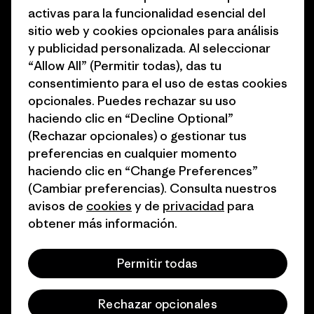
Objetivos climáticos
Prensa
activas para la funcionalidad esencial del
sitio web y cookies opcionales para análisis
1% for the Planet
Programa para profesionales
y publicidad personalizada. Al seleccionar
del sector
Cómo financiamos
“Allow All” (Permitir todas), das tu
Programa de afiliados
consentimiento para el uso de estas cookies
Tarjetas regalo
opcionales. Puedes rechazar su uso
Mapa del sitio Patagonia
Encuentra una tienda
haciendo clic en “Decline Optional”
España
(Rechazar opcionales) o gestionar tus
preferencias en cualquier momento
haciendo clic en “Change Preferences”
(Cambiar preferencias). Consulta nuestros
avisos de
cookies
y de
privacidad
para
© 2026 Patagonia, Inc. Todos los derechos reservados.
obtener más información.
Permitir todas
español
Rechazar opcionales