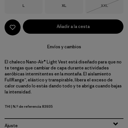
Talla
Talla
Talla
L
XL
XXL
Agotado
Añadir a la cesta
Envíos y cambios
El chaleco Nano-Air® Light Vest está diseñado para que no
te tengas que cambiar de capa durante actividades
aeróbicas intermitentes en la montaña. El aislamiento
FullRange™, elástico y transpirable, libera el exceso de
calor cuando lo estás dando todo y te abriga cuando bajas
la intensidad.
THI
| N.º de referencia 83935
Thin Ice
Ajuste