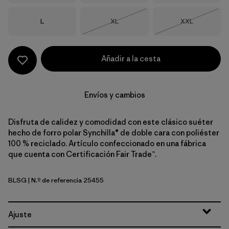
Talla
Talla
Talla
L
XL
XXL
Agotado
Agotado
Añadir a la cesta
Envíos y cambios
Disfruta de calidez y comodidad con este clásico suéter
hecho de forro polar Synchilla® de doble cara con poliéster
100 % reciclado. Artículo confeccionado en una fábrica
que cuenta con Certificación Fair Trade™.
BLSG
| N.º de referencia 25455
Blue Sage
Ajuste