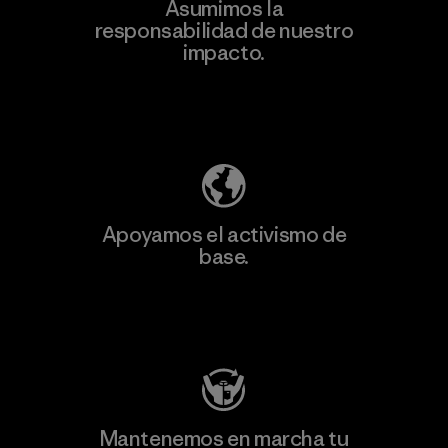
Asumimos la
Más
responsabilidad de nuestro
información
impacto.
Descubre nuestra contribución
Apoyamos el activismo de
base.
Visita Patagonia Action Works
Mantenemos en marcha tu