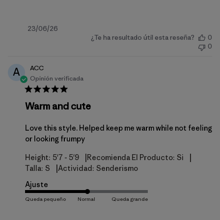
Fecha
23/06/26
¿Te ha resultado útil esta reseña?
0
de
0
publicación
ACC
A
Opinión verificada
Warm and cute
Love this style. Helped keep me warm while not feeling
or looking frumpy
|
|
Height:
5'7 - 5'9
Recomienda El Producto:
Si
|
Talla:
S
Actividad:
Senderismo
Ajuste