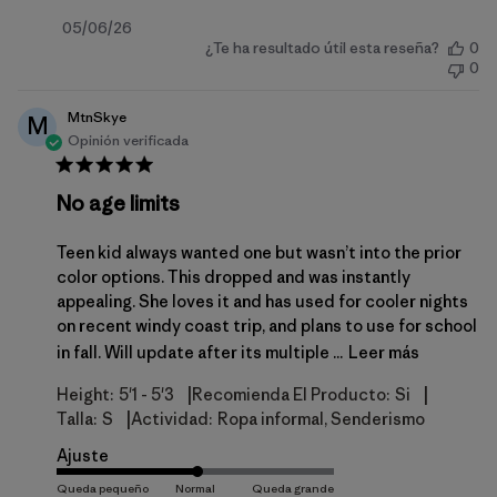
Fecha
05/06/26
¿Te ha resultado útil esta reseña?
0
de
0
publicación
MtnSkye
M
Opinión verificada
No age limits
Teen kid always wanted one but wasn’t into the prior
color options. This dropped and was instantly
appealing. She loves it and has used for cooler nights
on recent windy coast trip, and plans to use for school
in fall. Will update after its multiple ...
Leer más
|
|
Height:
5'1 - 5'3
Recomienda El Producto:
Si
|
Talla:
S
Actividad:
Ropa informal, Senderismo
Ajuste