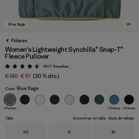
Polares
Women's Lightweight Synchilla® Snap-T®
Fleece Pullover
1607
Reseñas
Puntuación: 4.5 / 5
€ 130
€ 91
(30 % dto.)
Blue Sage
Color
Blue Sage
Ofertas
Ofertas
Ofertas
Talla
Encontrar mi talla
Guía de tallaje
Talla
Talla
Talla
XS
S
M