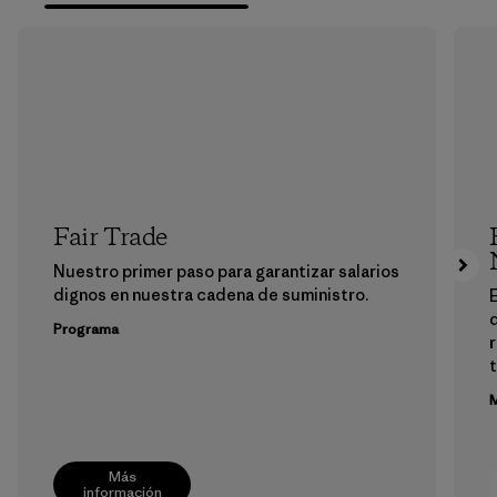
Fair Trade
Nuestro primer paso para garantizar salarios
dignos en nuestra cadena de suministro.
E
Programa
M
Más
información