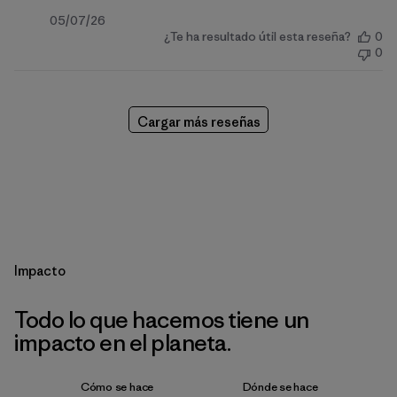
Fecha
05/07/26
¿Te ha resultado útil esta reseña?
0
de
0
publicación
Cargar más reseñas
Impacto
Todo lo que hacemos tiene un
impacto en el planeta.
Cómo se hace
Dónde se hace