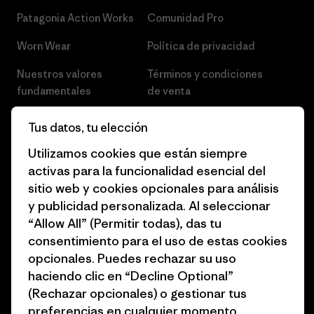
Patagonia Action Works
Comunidad Pro
Worn Wear
Política de privacidad
Nuestros valores
Términos y condiciones
fundamentales
de venta
Informe de progreso
Preferencias de cookies
Tus datos, tu elección
Business Unusual
Empleo
Utilizamos cookies que están siempre
activas para la funcionalidad esencial del
Objetivos climáticos
Prensa
sitio web y cookies opcionales para análisis
1% for the Planet
Programa para profesionales
y publicidad personalizada. Al seleccionar
del sector
“Allow All” (Permitir todas), das tu
Cómo financiamos
consentimiento para el uso de estas cookies
Programa de afiliados
opcionales. Puedes rechazar su uso
Tarjetas regalo
haciendo clic en “Decline Optional”
Mapa del sitio Patagonia
Encuentra una tienda
(Rechazar opcionales) o gestionar tus
España
preferencias en cualquier momento