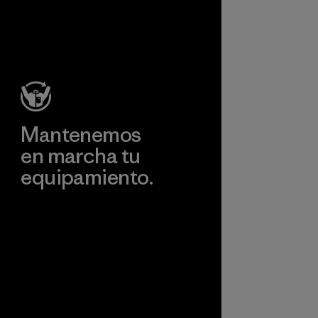
nuestra
ncia del
 sin
ar
nto ni
dad.
Mantenemos
en marcha tu
equipamiento.
Visita Worn Wear