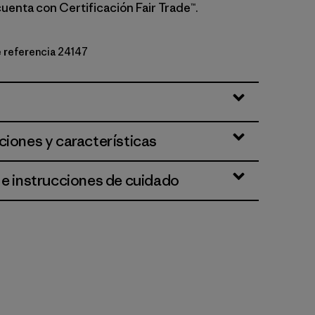
cuenta con Certificación Fair Trade™.
e referencia 24147
go
ciones y características
 e instrucciones de cuidado