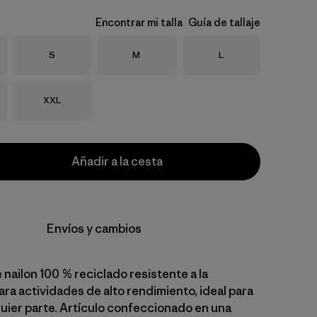
Encontrar mi talla
Guía de tallaje
Talla
Talla
Talla
S
M
L
Talla
XXL
Añadir a la cesta
Envíos y cambios
nailon 100 % reciclado resistente a la
ra actividades de alto rendimiento, ideal para
quier parte. Artículo confeccionado en una