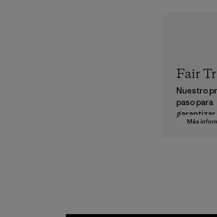
Fair T
Nuestro p
paso para
garantizar 
Más infor
dignos en 
cadena de
suministro
Programa