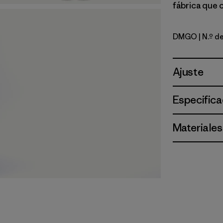
fábrica que 
DMGO
| N.º d
Dried Man
Ajuste
Especifica
Materiales