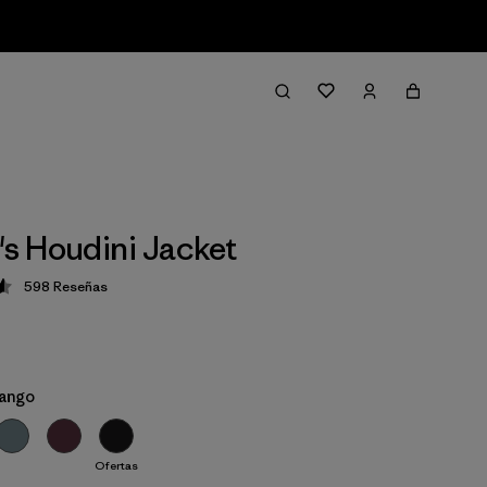
 Houdini Jacket
598
Reseñas
ción: 4.6 / 5
ango
Ofertas