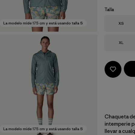
Talla
Talla
La modelo mide 175 cm y está usando talla S
XS
Talla
XL
Chaqueta de 
intemperie pa
La modelo mide 175 cm y está usando talla S
llevar a cual