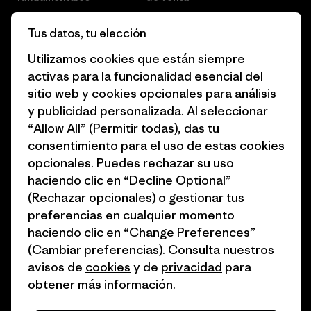
Informe de progreso
Preferencias de cookies
Tus datos, tu elección
Business Unusual
Empleo
Utilizamos cookies que están siempre
activas para la funcionalidad esencial del
Objetivos climáticos
Prensa
sitio web y cookies opcionales para análisis
1% for the Planet
Programa para profesionales
y publicidad personalizada. Al seleccionar
del sector
“Allow All” (Permitir todas), das tu
Cómo financiamos
consentimiento para el uso de estas cookies
Programa de afiliados
opcionales. Puedes rechazar su uso
Tarjetas regalo
haciendo clic en “Decline Optional”
Mapa del sitio Patagonia
Encuentra una tienda
(Rechazar opcionales) o gestionar tus
España
preferencias en cualquier momento
haciendo clic en “Change Preferences”
(Cambiar preferencias). Consulta nuestros
avisos de
cookies
y de
privacidad
para
obtener más información.
© 2026 Patagonia, Inc. Todos los derechos reservados.