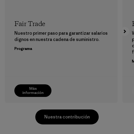
Fair Trade
Nuestro primer paso para garantizar salarios
dignos en nuestra cadena de suministro.
p
Programa
f
M
Más
información
Nuestra contribución