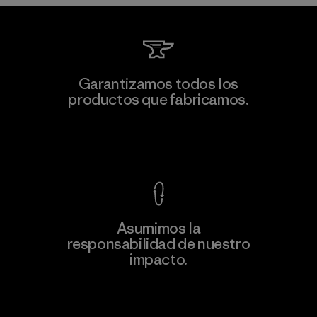
Manufacturing Sportswear Joint
Garantizamos todos los
Stock Company - Thai Binh
productos que fabricamos.
Branch
M
Factory
Ver Garantía Blindada
Asumimos la
Más
responsabilidad de nuestro
información
impacto.
Descubre nuestra contribución