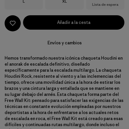
Talla
Talla
L
XL
Lista de espera
Añadir a la cesta
Envíos y cambios
Hemos transformado nuestra icónica chaqueta Houdini en
el anorak de escalada definitivo, diseñado
específicamente para la escalada multilargo. La chaqueta
Houdini Rock, resistente al viento y a las inclemencias del
tiempo, ofrece una movilidad única a la hora de estirar los
brazos y una cintura larga y entallada que se mantiene en
su lugar debajo del arnés. Esta chaqueta forma parte del
Free Wall Kit: pensado para satisfacer las exigencias de las
técnicas en constante evolución empleadas por nuestros
deportistas a la hora de enfrentarse a los actuales retos
de escalada en roca, el Free Wall Kit está creado para esas
difíciles y continuadas rutas multilargo, donde incluso el