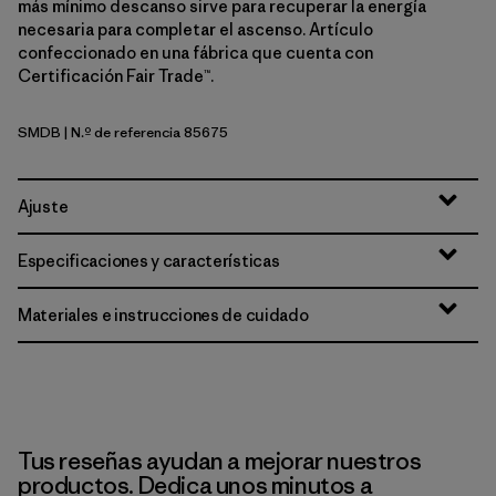
más mínimo descanso sirve para recuperar la energía
necesaria para completar el ascenso. Artículo
confeccionado en una fábrica que cuenta con
Certificación Fair Trade™.
SMDB
| N.º de referencia 85675
Smolder Blue
Ajuste
Especificaciones y características
Materiales e instrucciones de cuidado
Tus reseñas ayudan a mejorar nuestros
productos. Dedica unos minutos a