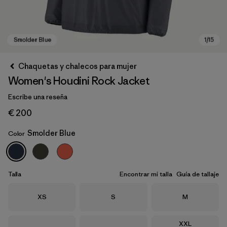
Chaquetas y chalecos para mujer
Women's Houdini Rock Jacket
Escribe una reseña
€ 200
Smolder Blue
Color
Smolder Blue
Talla
Encontrar mi talla
Guía de tallaje
Talla
Talla
Talla
XS
S
M
Talla
XXL