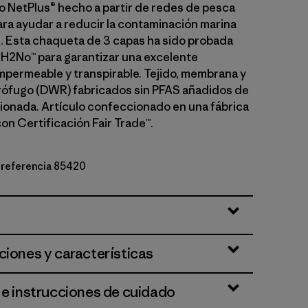
NetPlus® hecho a partir de redes de pesca
ara ayudar a reducir la contaminación marina
s. Esta chaqueta de 3 capas ha sido probada
 H2No™ para garantizar una excelente
mpermeable y transpirable. Tejido, membrana y
ófugo (DWR) fabricados sin PFAS añadidos de
ionada. Artículo confeccionado en una fábrica
on Certificación Fair Trade™.
e referencia 85420
genta
ciones y características
 e instrucciones de cuidado