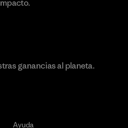
impacto.
Visita Patagonia Action
Works
Descubre nuestra
ontribución
ras ganancias al planeta.
Ayuda