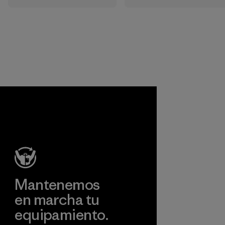
ropa y
aprobar productos
equipamiento. La
que sean seguros
mayoría de
para el
nuestros
medioambiente, las
productos están
personas que los
hechos con nailon
fabrican y los
reciclado, lo que
consumidores.
reduce nuestra
Programa
dependencia del
petróleo sin
sacrificar
rendimiento ni
durabilidad.
Material
Mantenemos
en marcha tu
equipamiento.