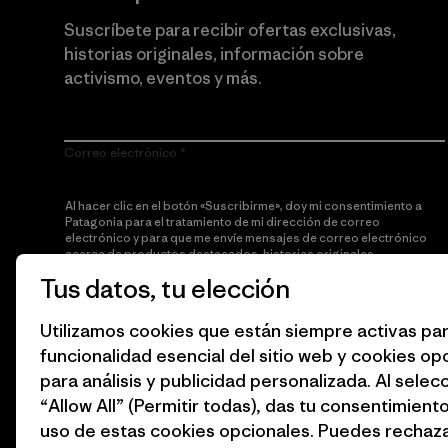
Suscríbete para recibir ofertas exclusivas,
historias originales, información sobre
activismo, eventos y más.
Correo electrónico
Al hacer clic en el botón «Suscribirme», doy mi consentimiento a
Patagonia para el tratamiento de mi dirección de correo
electrónico y para que me envíe mensajes de correo electrónico
acerca de productos destacados, historias originales,
información sobre activismo, noticias de eventos y más de
Tus datos, tu elección
acuerdo con la
política de privacidad
de Patagonia.
Utilizamos cookies que están siempre activas par
Suscribirme
funcionalidad esencial del sitio web y cookies op
para análisis y publicidad personalizada. Al selec
“Allow All” (Permitir todas), das tu consentimiento
uso de estas cookies opcionales. Puedes rechaza