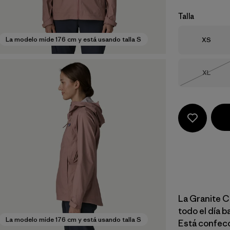
Talla
Talla
La modelo mide 176 cm y está usando talla S
XS
Talla
XL
Agotad
La Granite C
todo el día ba
La modelo mide 176 cm y está usando talla S
Está confecc