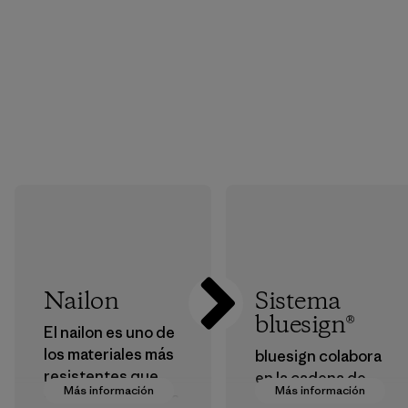
Nailon
Sistema
bluesign®
El nailon es uno de
los materiales más
bluesign colabora
resistentes que
en la cadena de
Más información
Más información
usamos en nuestra
suministro para