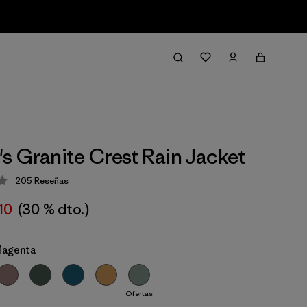
 Granite Crest Rain Jacket
205
Reseñas
ción: 4.3 / 5
10
(30 % dto.)
Magenta
Ofertas