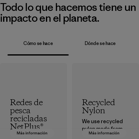
Todo lo que hacemos tiene un
impacto en el planeta.
Cómo se hace
Dónde se hace
Redes de
Recycled
pesca
Nylon
recicladas
We use recycled
NetPlus®
nylon made from
Más información
Más información
postindustrial
El material