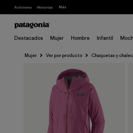
Más
Activismo
Historias
Destacados
Mujer
Hombre
Infantil
Moch
Mujer
Ver por producto
Chaquetas y chale