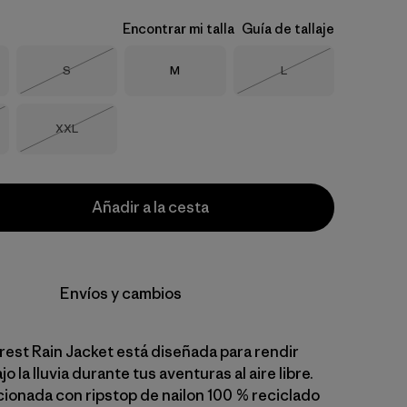
Encontrar mi talla
Guía de tallaje
Talla
Talla
Talla
S
M
L
Agotado
Agotado
Talla
XXL
o
Agotado
Añadir a la cesta
Envíos y cambios
rest Rain Jacket está diseñada para rendir
jo la lluvia durante tus aventuras al aire libre.
ionada con ripstop de nailon 100 % reciclado