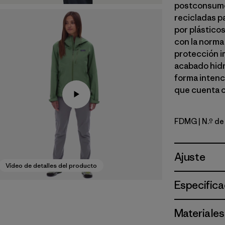
postconsumo 
recicladas p
por plástico
con la norma
protección i
acabado hidr
forma intenc
que cuenta c
FDMG
| N.º d
Faded Ma
Ajuste
Vídeo de detalles del producto
Especifica
Materiales