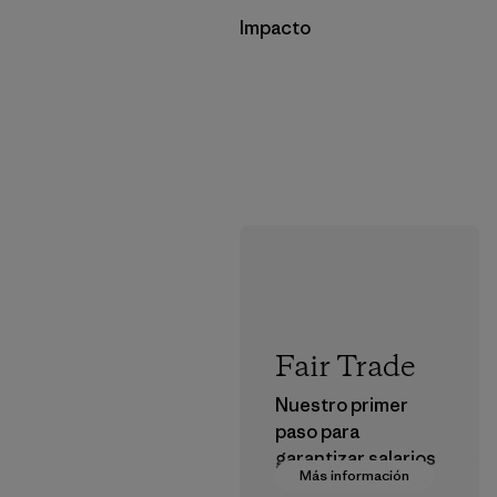
Impacto
Fair Trade
Nuestro primer
paso para
garantizar salarios
Más información
dignos en nuestra