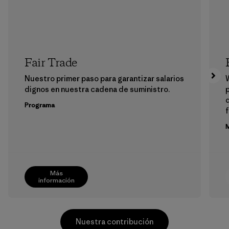
Fair Trade
Nuestro primer paso para garantizar salarios
dignos en nuestra cadena de suministro.
p
Programa
f
M
Más
información
Nuestra contribución