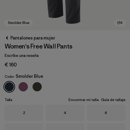
Pantalones para mujer
Women's Free Wall Pants
Escribe una reseña
€ 160
Smolder Blue
Color
Smolder Blue
Talla
Encontrar mi talla
Guía de tallaje
Talla
Talla
Talla
2
4
6