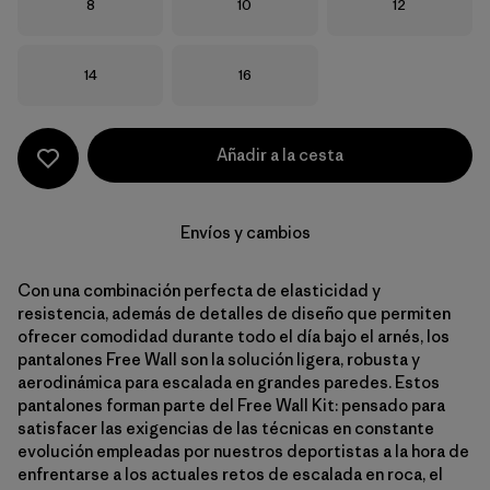
Talla
Talla
Talla
8
10
12
Talla
Talla
14
16
Añadir a la cesta
Envíos y cambios
Con una combinación perfecta de elasticidad y
resistencia, además de detalles de diseño que permiten
ofrecer comodidad durante todo el día bajo el arnés, los
pantalones Free Wall son la solución ligera, robusta y
aerodinámica para escalada en grandes paredes. Estos
pantalones forman parte del Free Wall Kit: pensado para
satisfacer las exigencias de las técnicas en constante
evolución empleadas por nuestros deportistas a la hora de
enfrentarse a los actuales retos de escalada en roca, el