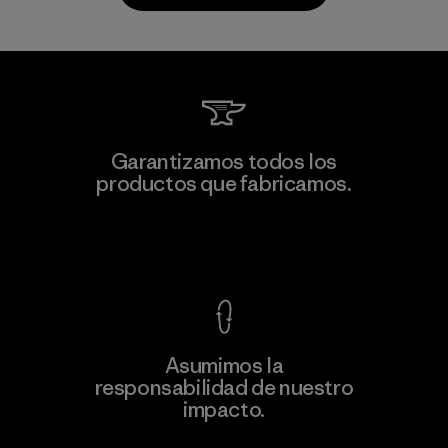
Toyota Tsusho
Garantizamos todos los
productos que fabricamos.
Material-supplier
F
Ver Garantía Blindada
Asumimos la
Más
responsabilidad de nuestro
información
impacto.