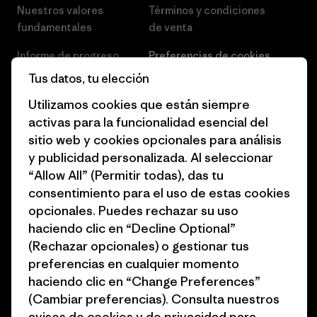
Nuestros valores
Términos y condiciones
fundamentales
de venta
Informe de progreso
Preferencias de cookies
Tus datos, tu elección
Business Unusual
Empleo
Utilizamos cookies que están siempre
Objetivos climáticos
Prensa
activas para la funcionalidad esencial del
sitio web y cookies opcionales para análisis
1% for the Planet
Programa para profesionales
y publicidad personalizada. Al seleccionar
del sector
Cómo financiamos
“Allow All” (Permitir todas), das tu
Programa de afiliados
consentimiento para el uso de estas cookies
Tarjetas regalo
opcionales. Puedes rechazar su uso
Mapa del sitio Patagonia
Encuentra una tienda
haciendo clic en “Decline Optional”
España
(Rechazar opcionales) o gestionar tus
preferencias en cualquier momento
haciendo clic en “Change Preferences”
(Cambiar preferencias). Consulta nuestros
avisos de
cookies
y de
privacidad
para