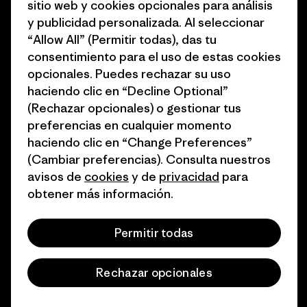
sitio web y cookies opcionales para análisis
1% for the Planet
Programa para profesionales
y publicidad personalizada. Al seleccionar
del sector
Cómo financiamos
“Allow All” (Permitir todas), das tu
Programa de afiliados
consentimiento para el uso de estas cookies
Tarjetas regalo
opcionales. Puedes rechazar su uso
Mapa del sitio Patagonia
Encuentra una tienda
haciendo clic en “Decline Optional”
España
(Rechazar opcionales) o gestionar tus
preferencias en cualquier momento
haciendo clic en “Change Preferences”
(Cambiar preferencias). Consulta nuestros
avisos de
cookies
y de
privacidad
para
© 2026 Patagonia, Inc. Todos los derechos reservados.
obtener más información.
Permitir todas
español
Rechazar opcionales