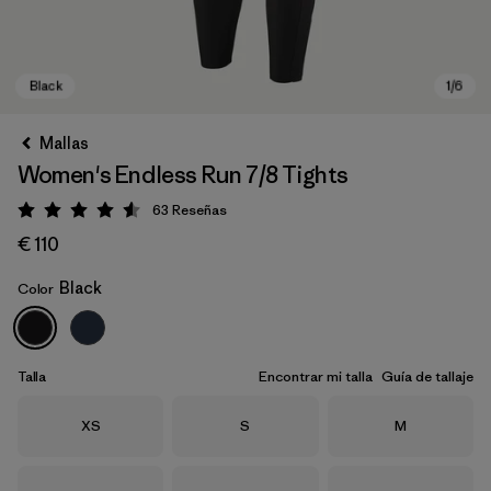
Mallas
Women's Endless Run 7/8 Tights
63
Reseñas
Puntuación: 4.5 / 5
€ 110
Black
Color
Black
Talla
Encontrar mi talla
Guía de tallaje
Talla
Talla
Talla
XS
S
M