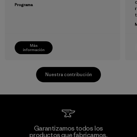
Programa
M
Más
información
Nuestra contribución
MAS Active (Pvt) Ltd. - Asialine
Garantizamos todos los
productos que fabricamos.
Factory