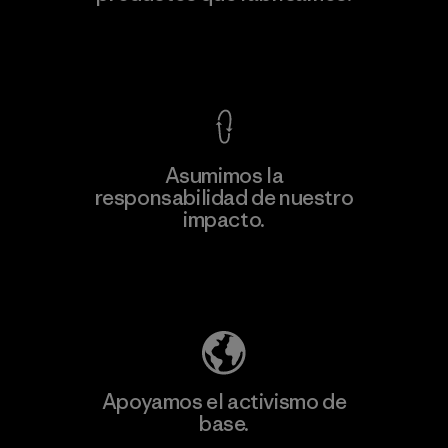
Ver Garantía Blindada
Asumimos la
Más
responsabilidad de nuestro
información
impacto.
Descubre nuestra contribución
Apoyamos el activismo de
base.