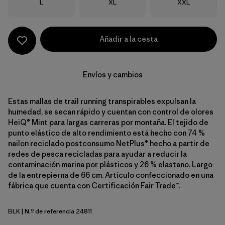
Talla
Talla
Talla
L
XL
XXL
Añadir a la cesta
Envíos y cambios
Estas mallas de trail running transpirables expulsan la
humedad, se secan rápido y cuentan con control de olores
HeiQ® Mint para largas carreras por montaña. El tejido de
punto elástico de alto rendimiento está hecho con 74 %
nailon reciclado postconsumo NetPlus® hecho a partir de
redes de pesca recicladas para ayudar a reducir la
contaminación marina por plásticos y 26 % elastano. Largo
de la entrepierna de 66 cm. Artículo confeccionado en una
fábrica que cuenta con Certificación Fair Trade™.
BLK
| N.º de referencia 24811
Black