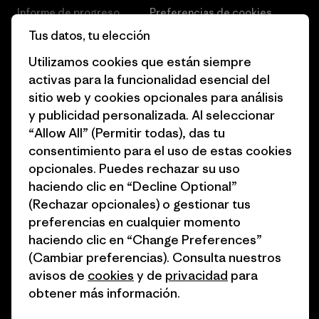
Informe de progreso
Preferencias de cookies
Tus datos, tu elección
Business Unusual
Empleo
Utilizamos cookies que están siempre
Objetivos climáticos
Prensa
activas para la funcionalidad esencial del
sitio web y cookies opcionales para análisis
1% for the Planet
Programa para profesionales
y publicidad personalizada. Al seleccionar
del sector
Cómo financiamos
“Allow All” (Permitir todas), das tu
Programa de afiliados
consentimiento para el uso de estas cookies
Tarjetas regalo
opcionales. Puedes rechazar su uso
Mapa del sitio Patagonia
Encuentra una tienda
haciendo clic en “Decline Optional”
España
(Rechazar opcionales) o gestionar tus
preferencias en cualquier momento
haciendo clic en “Change Preferences”
(Cambiar preferencias). Consulta nuestros
avisos de
cookies
y de
privacidad
para
© 2026 Patagonia, Inc. Todos los derechos reservados.
obtener más información.