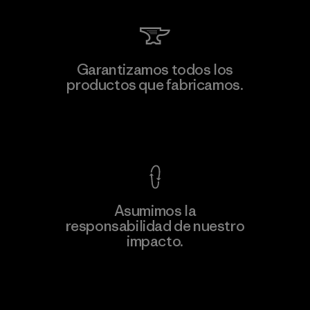
Kingwhale Industries Corp.
Garantizamos todos los
productos que fabricamos.
Material-supplier
M
Ver Garantía Blindada
Asumimos la
Más
responsabilidad de nuestro
información
impacto.
Descubre nuestra contribución