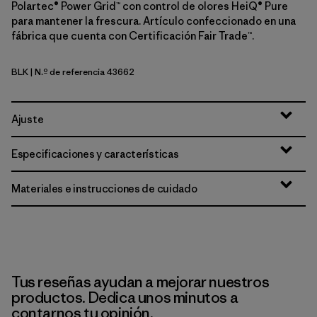
Polartec® Power Grid™ con control de olores HeiQ® Pure
para mantener la frescura. Artículo confeccionado en una
fábrica que cuenta con Certificación Fair Trade™.
BLK
| N.º de referencia 43662
Black
Ajuste
Especificaciones y características
Materiales e instrucciones de cuidado
Tus reseñas ayudan a mejorar nuestros
productos. Dedica unos minutos a
contarnos tu opinión.