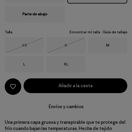
Parte de abajo
Talla
Encontrar mi talla
Guía de tallaje
Talla
Talla
Talla
XS
S
M
Agotado
Agotado
Talla
Talla
L
XL
Añadir a la cesta
Envíos y cambios
Una primera capa gruesa y transpirable que te protege del
frío cuando bajan las temperaturas. Hecha de tejido