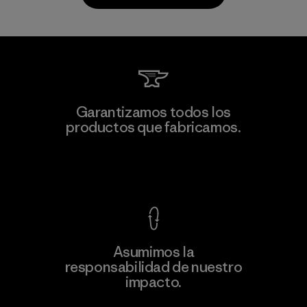
MAS Active (Pvt) Ltd - Sleekline
Garantizamos todos los
productos que fabricamos.
Factory
M
Ver Garantía Blindada
Asumimos la
Más
responsabilidad de nuestro
información
impacto.