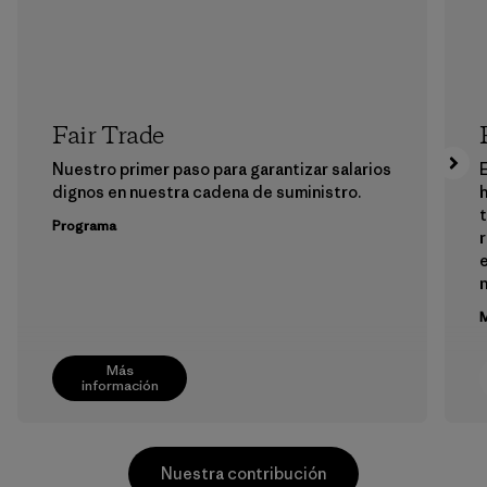
Fair Trade
Nuestro primer paso para garantizar salarios
E
dignos en nuestra cadena de suministro.
h
Programa
e
M
Más
información
Nuestra contribución