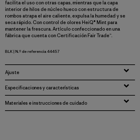
facilita el uso con otras capas, mientras que la capa
interior de hilos de núcleo hueco con estructura de
rombos atrapa el aire caliente, expulsa la humedad y se
seca rápido. Con control de olores HeiQ® Mint para
mantener la frescura. Artículo confeccionado en una
fábrica que cuenta con Certificación Fair Trade™.
BLK
| N.º de referencia 44457
Black
Ajuste
Especificaciones y características
Materiales e instrucciones de cuidado