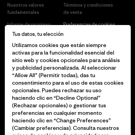
Nuestros valores
Términos y condiciones
fundamentales
de venta
Informe de progreso
Preferencias de cookies
Tus datos, tu elección
Business Unusual
Empleo
Utilizamos cookies que están siempre
Objetivos climáticos
Prensa
activas para la funcionalidad esencial del
sitio web y cookies opcionales para análisis
1% for the Planet
Programa para profesionales
y publicidad personalizada. Al seleccionar
del sector
Cómo financiamos
“Allow All” (Permitir todas), das tu
Programa de afiliados
consentimiento para el uso de estas cookies
Tarjetas regalo
opcionales. Puedes rechazar su uso
Mapa del sitio Patagonia
Encuentra una tienda
haciendo clic en “Decline Optional”
España
(Rechazar opcionales) o gestionar tus
preferencias en cualquier momento
haciendo clic en “Change Preferences”
(Cambiar preferencias). Consulta nuestros