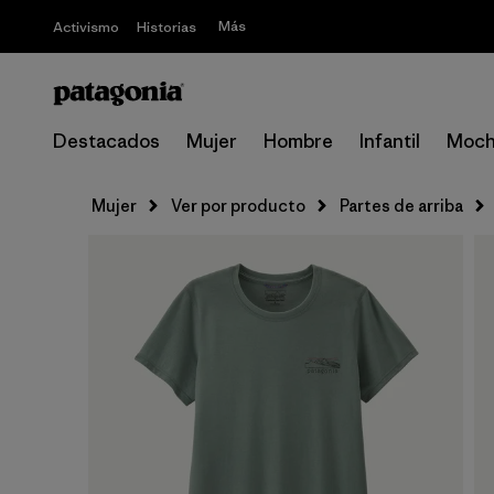
Más
Activismo
Historias
Destacados
Mujer
Hombre
Infantil
Moch
Mujer
Ver por producto
Partes de arriba