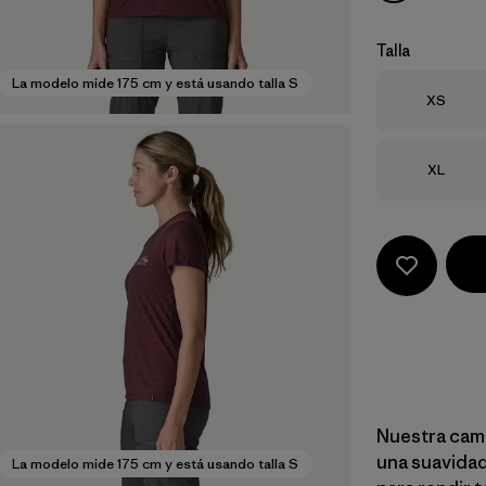
Talla
La modelo mide 175 cm y está usando talla S
Talla
XS
Talla
XL
Nuestra cami
una suavidad 
La modelo mide 175 cm y está usando talla S