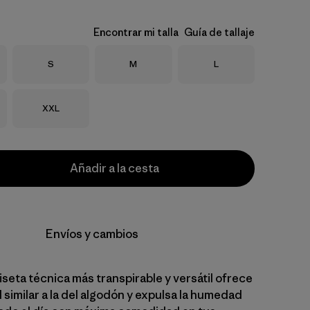
Encontrar mi talla
Guía de tallaje
Talla
Talla
Talla
S
M
L
Talla
XXL
Añadir a la cesta
Envíos y cambios
seta técnica más transpirable y versátil ofrece
similar a la del algodón y expulsa la humedad