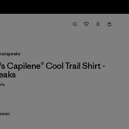
tratapeaks
 Capilene® Cool Trail Shirt -
eaks
eña
Green