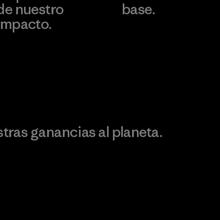
de nuestro
base.
impacto.
Visita Patagonia Action
Works
Descubre nuestra
ontribución
ras ganancias al planeta.