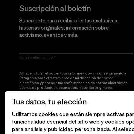
Suscripción al boletín
Suscríbete para recibir ofertas exclusivas,
historias originales, información sobre
activismo, eventos y más.
Correo electrónico
Al hacer clic en el botón «Suscribirme», doy mi consentimiento a
Patagonia para el tratamiento de mi dirección de correo
electrónico y para que me envíe mensajes de correo electrónico
acerca de productos destacados, historias originales,
información sobre activismo, noticias de eventos y más de
acuerdo con la
política de privacidad
de Patagonia.
Tus datos, tu elección
Suscribirme
Utilizamos cookies que están siempre activas par
funcionalidad esencial del sitio web y cookies op
para análisis y publicidad personalizada. Al selec