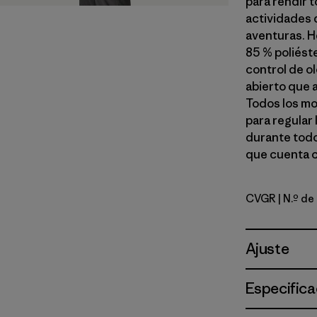
para rendir 
actividades 
aventuras. H
85 % poliést
control de o
abierto que a
Todos los mo
para regular
durante todo
que cuenta c
CVGR
| N.º d
Cover Gre
Ajuste
Especifica