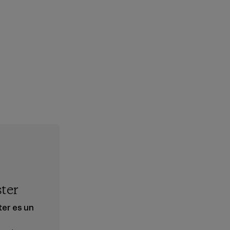
ster
ter es un