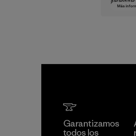
garantizar 
Más infor
dignos en 
cadena de
suministro
Programa
Garantizamos
todos los