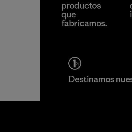
productos
que
fabricamos.
c
Ver Garantía Blindada
Destinamos nuest
Lee nuestro compromiso