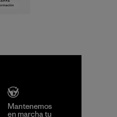
mente
formación
go
e a las
cias del
 Usamos
lmente
r reciclado
os
do para
todo el
r virgen de
s
os para
de 2025.
Mantenemos
en marcha tu