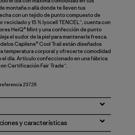
todo el día con máxima comodidad en tus
de montaña o allá donde te lleven tus
echa con un tejido de punto compuesto de
er reciclado y 15 % lyocell TENCEL™, cuenta con
lores HeiQ® Mint y una confección de punto
leja el sudor de la piel para mantenerla fresca.
delos Capilene® Cool Trail están diseñados
 la temperatura corporal y ofrecerte comodidad
 el día. Artículo confeccionado en una fábrica
on Certificación Fair Trade™.
e referencia 23726
en
ciones y características